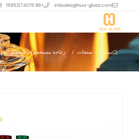
+86 15952174376
intlsales@hua-glass.com
بيت
منتجات
زجاجة مستحضرات التجميل
زج