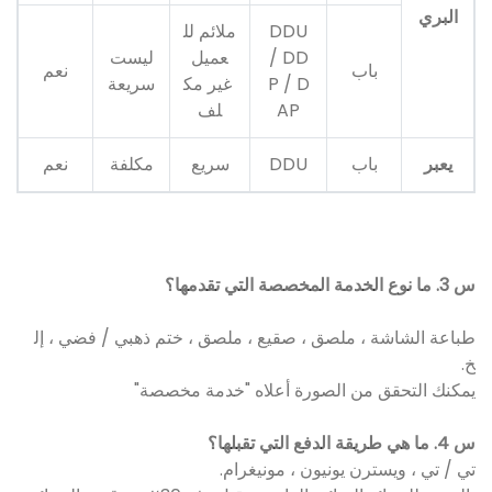
البري
DDU
ملائم لل
/ DD
عميل
ليست
باب
نعم
P / D
غير مك
سريعة
AP
لف
يعبر
باب
DDU
سريع
مكلفة
نعم
س 3. ما نوع الخدمة المخصصة التي تقدمها؟
طباعة الشاشة ، ملصق ، صقيع ، ملصق ، ختم ذهبي / فضي ، إل
خ.
يمكنك التحقق من الصورة أعلاه "خدمة مخصصة"
س 4. ما هي طريقة الدفع التي تقبلها؟
تي / تي ، ويسترن يونيون ، مونيغرام.