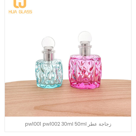
زجاجة عطر pw1001 pw1002 30ml 50ml