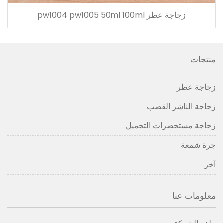
زجاجة عطر pw1004 pw1005 50ml 100ml
منتجات
زجاجة عطر
زجاجة الناشر القصب
زجاجة مستحضرات التجميل
جرة شمعة
آخر
معلومات عنا