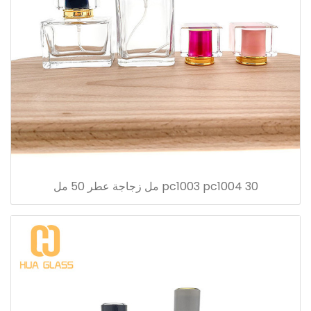
pc1003 pc1004 30 مل زجاجة عطر 50 مل