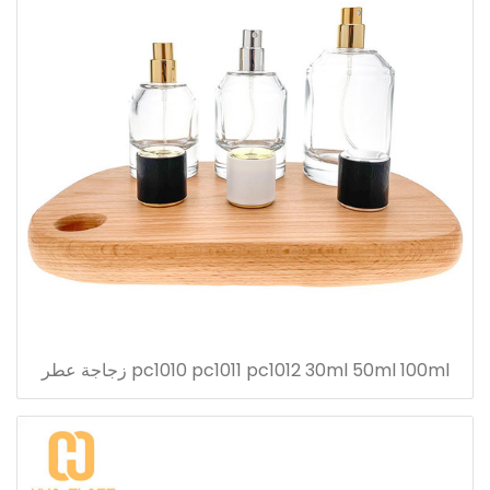
pc1010 pc1011 pc1012 30ml 50ml 100ml زجاجة عطر