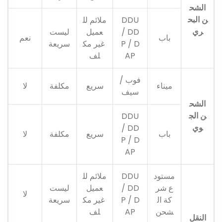
الشح
ن البح
DDU
ملائم لل
ري
/ DD
عميل
ليست
باب
نعم
P / D
غير مك
سريعة
AP
لف
فوب /
ميناء
سريع
مكلفة
لا
سيف
الشح
ن الج
DDU
وي
/ DD
باب
سريع
مكلفة
لا
P / D
AP
مستود
DDU
ملائم لل
ع شر
/ DD
عميل
ليست
لا
كة ال
P / D
غير مك
سريعة
شحن
AP
لف
النقل