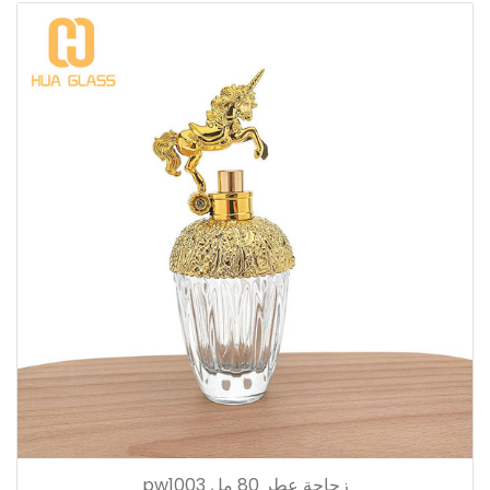
زجاجة عطر 80 مل pw1003