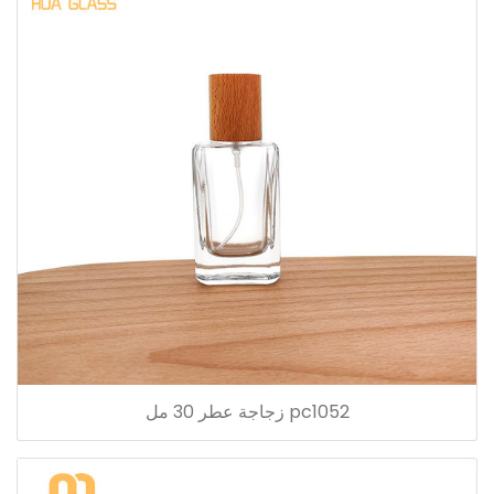
pc1052 زجاجة عطر 30 مل