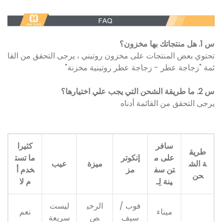
س 1. هل منتجاتك بها مخزون؟
تحتوي بعض المنتجات على مخزون روتيني ، يرجى التحقق من القا
ئمة "زجاجة عطر - زجاجة عطر روتينية مخزنة"
س 2. ما طريقة الشحن التي يجب علي اختيارها؟
يرجى التحقق من القائمة أدناه
سافر
كثيرا
طريق
على م
إنكوتر
ما تست
ة الش
ميزة
عيب
تن سف
مز
خدم أ
حن
ينة لِـ
م لا
فوب /
الرخي
ليست
ميناء
نعم
سيف
ص
سريعة