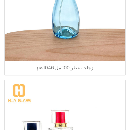
زجاجة عطر 100 مل pw1046