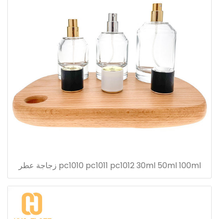
pc1010 pc1011 pc1012 30ml 50ml 100ml زجاجة عطر