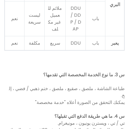
البري
DDU
ملائم لل
/ DD
عميل
ليست
باب
نعم
P / D
غير مك
سريعة
AP
لف
يعبر
باب
DDU
سريع
مكلفة
نعم
س 3. ما نوع الخدمة المخصصة التي تقدمها؟
طباعة الشاشة ، ملصق ، صقيع ، ملصق ، ختم ذهبي / فضي ، إل
خ.
يمكنك التحقق من الصورة أعلاه "خدمة مخصصة"
س 4. ما هي طريقة الدفع التي تقبلها؟
تي / تي ، ويسترن يونيون ، مونيغرام.