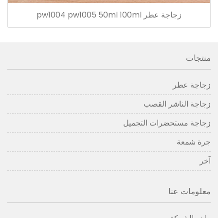
زجاجة عطر pw1004 pw1005 50ml 100ml
منتجات
زجاجة عطر
زجاجة الناشر القصب
زجاجة مستحضرات التجميل
جرة شمعة
آخر
معلومات عنا