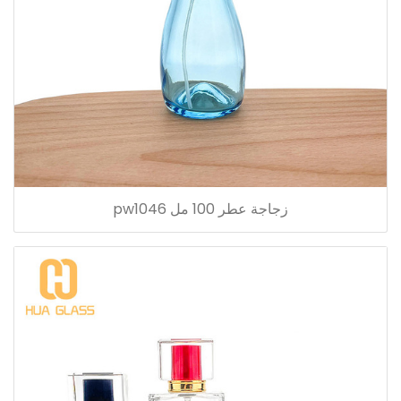
زجاجة عطر 100 مل pw1046