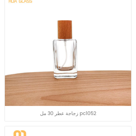
pc1052 زجاجة عطر 30 مل