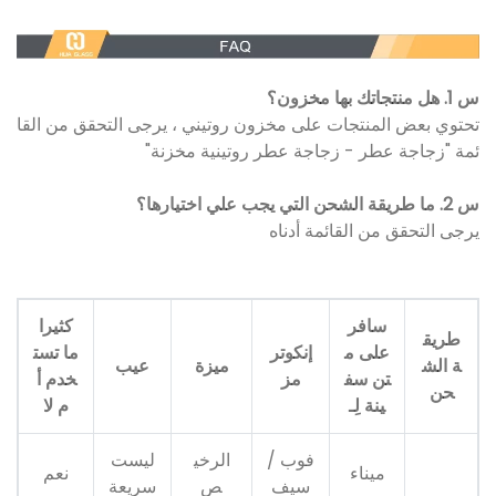
س 1. هل منتجاتك بها مخزون؟
تحتوي بعض المنتجات على مخزون روتيني ، يرجى التحقق من القا
ئمة "زجاجة عطر - زجاجة عطر روتينية مخزنة"
س 2. ما طريقة الشحن التي يجب علي اختيارها؟
يرجى التحقق من القائمة أدناه
سافر
كثيرا
طريق
على م
إنكوتر
ما تست
ة الش
ميزة
عيب
تن سف
مز
خدم أ
حن
ينة لِـ
م لا
فوب /
الرخي
ليست
ميناء
نعم
سيف
ص
سريعة