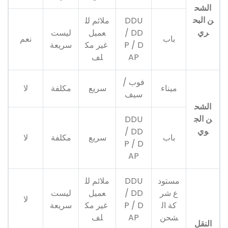
الشح
ن البح
DDU
ملائم لل
ري
/ DD
عميل
ليست
باب
نعم
P / D
غير مك
سريعة
AP
لف
فوب /
ميناء
سريع
مكلفة
لا
سيف
الشح
ن الج
DDU
وي
/ DD
باب
سريع
مكلفة
لا
P / D
AP
مستود
DDU
ملائم لل
ع شر
/ DD
عميل
ليست
لا
كة ال
P / D
غير مك
سريعة
شحن
AP
لف
النقل