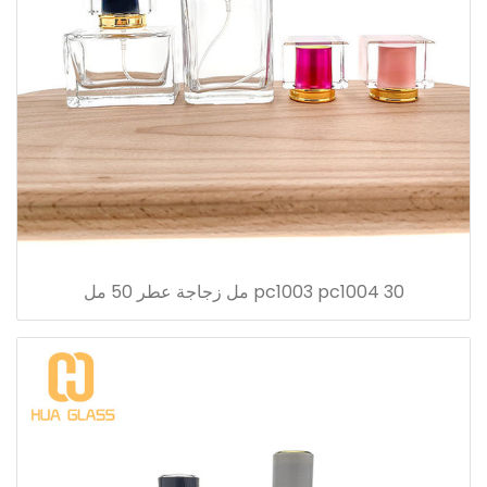
pc1003 pc1004 30 مل زجاجة عطر 50 مل