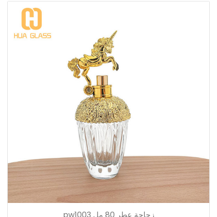
زجاجة عطر 80 مل pw1003