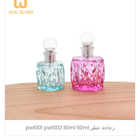
زجاجة عطر pw1001 pw1002 30ml 50ml