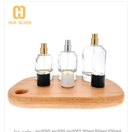
pc1010 pc1011 pc1012 30ml 50ml 100ml زجاجة عطر