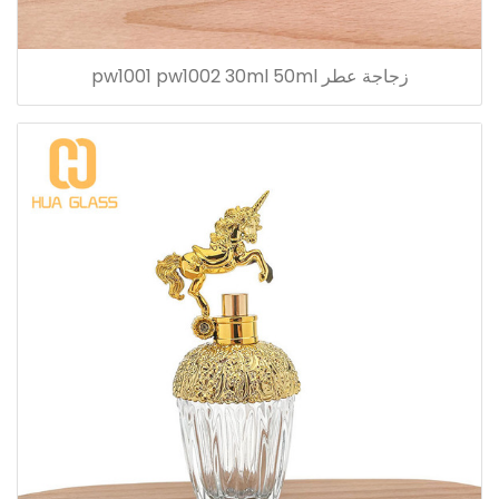
زجاجة عطر pw1001 pw1002 30ml 50ml