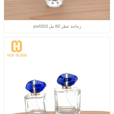
زجاجة عطر 80 مل pw1003