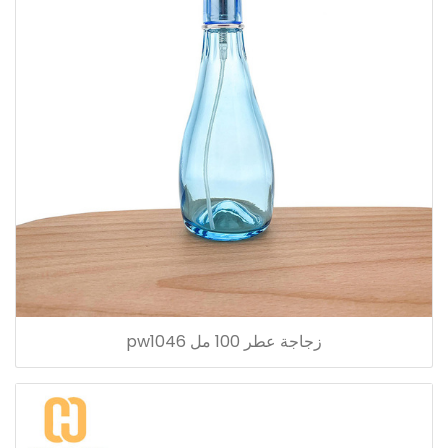
زجاجة عطر 100 مل pw1046