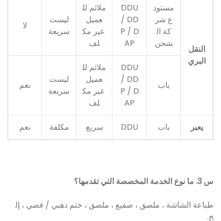
مستود
DDU
ملائم لل
ع شر
/ DD
عميل
ليست
لا
كة ال
P / D
غير مك
سريعة
شحن
AP
لف
النقل
البري
DDU
ملائم لل
/ DD
عميل
ليست
باب
نعم
P / D
غير مك
سريعة
AP
لف
يعبر
باب
DDU
سريع
مكلفة
نعم
س 3. ما نوع الخدمة المخصصة التي تقدمها؟
طباعة الشاشة ، ملصق ، صقيع ، ملصق ، ختم ذهبي / فضي ، إل
خ.