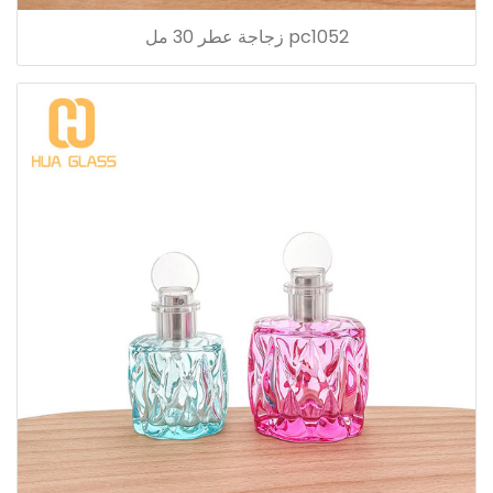
pc1052 زجاجة عطر 30 مل