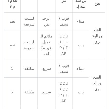
تن سف
مز
خدم أ
حن
ينة لِـ
م لا
فوب /
الرخي
ليست
ميناء
نعم
سيف
ص
سريعة
الشح
ن البح
DDU
ملائم لل
ري
/ DD
عميل
ليست
باب
نعم
P / D
غير مك
سريعة
AP
لف
فوب /
ميناء
سريع
مكلفة
لا
سيف
الشح
ن الج
DDU
وي
/ DD
باب
سريع
مكلفة
لا
P / D
AP