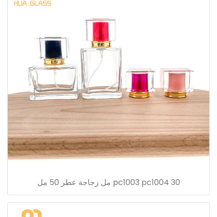
pc1003 pc1004 30 مل زجاجة عطر 50 مل