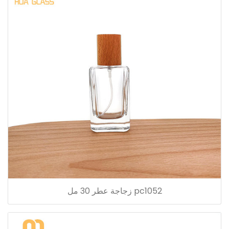
pc1052 زجاجة عطر 30 مل