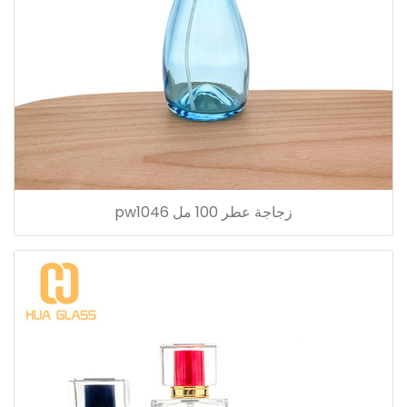
زجاجة عطر 100 مل pw1046