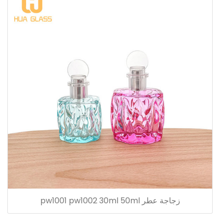
زجاجة عطر pw1001 pw1002 30ml 50ml