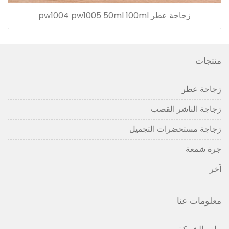
زجاجة عطر pw1004 pw1005 50ml 100ml
منتجات
زجاجة عطر
زجاجة الناشر القصب
زجاجة مستحضرات التجميل
جرة شمعة
آخر
معلومات عنا