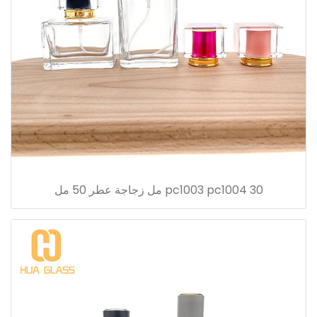
pc1003 pc1004 30 مل زجاجة عطر 50 مل