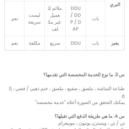
البري
DDU
ملائم لل
/ DD
عميل
ليست
باب
نعم
P / D
غير مك
سريعة
AP
لف
يعبر
باب
DDU
سريع
مكلفة
نعم
س 3. ما نوع الخدمة المخصصة التي تقدمها؟
طباعة الشاشة ، ملصق ، صقيع ، ملصق ، ختم ذهبي / فضي ، إل
خ.
يمكنك التحقق من الصورة أعلاه "خدمة مخصصة"
س 4. ما هي طريقة الدفع التي تقبلها؟
تي / تي ، ويسترن يونيون ، مونيغرام.