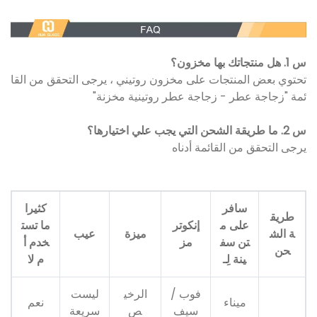
س 1. هل منتجاتك بها مخزون؟
تحتوي بعض المنتجات على مخزون روتيني ، يرجى التحقق من القا
ئمة "زجاجة عطر - زجاجة عطر روتينية مخزنة"
س 2. ما طريقة الشحن التي يجب علي اختيارها؟
يرجى التحقق من القائمة أدناه
سافر
كثيرا
طريق
على م
إنكوتر
ما تست
ة الش
ميزة
عيب
تن سف
مز
خدم أ
حن
ينة لِـ
م لا
فوب /
الرخي
ليست
ميناء
نعم
سيف
ص
سريعة