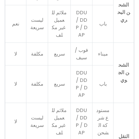
الشح
ن البح
DDU
ملائم لل
ري
/ DD
عميل
ليست
باب
نعم
P / D
غير مك
سريعة
AP
لف
فوب /
ميناء
سريع
مكلفة
لا
سيف
الشح
ن الج
DDU
وي
/ DD
باب
سريع
مكلفة
لا
P / D
AP
مستود
DDU
ملائم لل
ع شر
/ DD
عميل
ليست
لا
كة ال
P / D
غير مك
سريعة
شحن
AP
لف
النقل