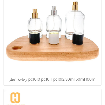
pc1010 pc1011 pc1012 30ml 50ml 100ml زجاجة عطر