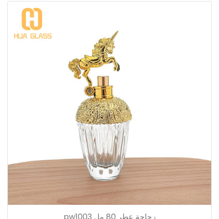
زجاجة عطر 80 مل pw1003