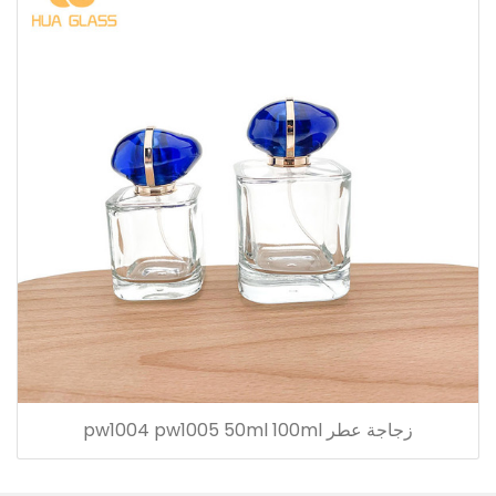
زجاجة عطر pw1004 pw1005 50ml 100ml