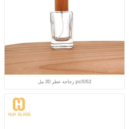
pc1052 زجاجة عطر 30 مل