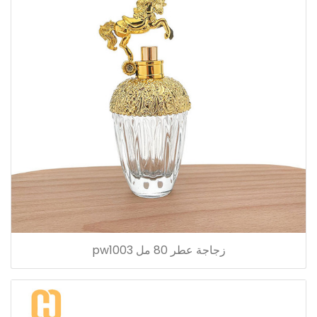
زجاجة عطر 80 مل pw1003