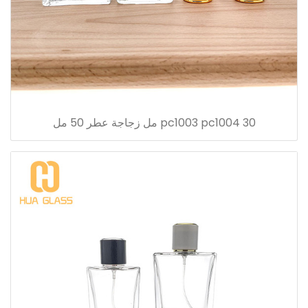
pc1003 pc1004 30 مل زجاجة عطر 50 مل