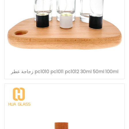
pc1010 pc1011 pc1012 30ml 50ml 100ml زجاجة عطر