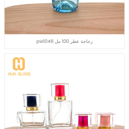
زجاجة عطر 100 مل pw1046