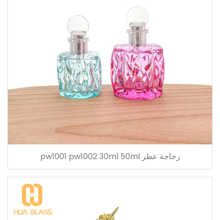
زجاجة عطر pw1001 pw1002 30ml 50ml