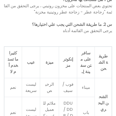
تحتوي بعض المنتجات على مخزون روتيني ، يرجى التحقق من القا
ئمة "زجاجة عطر - زجاجة عطر روتينية مخزنة"
س 2. ما طريقة الشحن التي يجب علي اختيارها؟
يرجى التحقق من القائمة أدناه
سافر
كثيرا
طريق
على م
إنكوتر
ما تست
ة الش
ميزة
عيب
تن سف
مز
خدم أ
حن
ينة لِـ
م لا
فوب /
الرخي
ليست
ميناء
نعم
سيف
ص
سريعة
الشح
ن البح
DDU
ملائم لل
ري
/ DD
عميل
ليست
باب
نعم
P / D
غير مك
سريعة