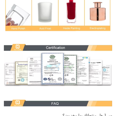
س 1. هل منتجاتك بها مخزون؟