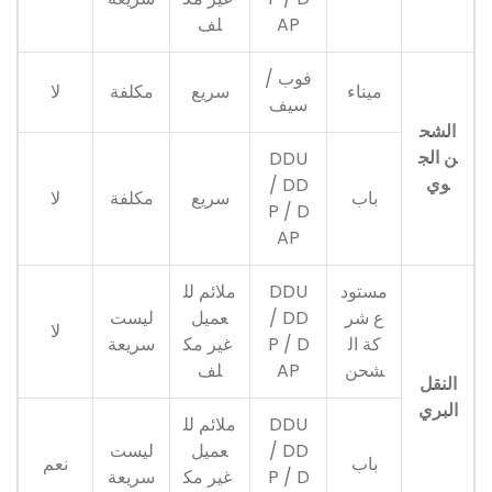
AP
لف
فوب /
ميناء
سريع
مكلفة
لا
سيف
الشح
ن الج
DDU
وي
/ DD
باب
سريع
مكلفة
لا
P / D
AP
مستود
DDU
ملائم لل
ع شر
/ DD
عميل
ليست
لا
كة ال
P / D
غير مك
سريعة
شحن
AP
لف
النقل
البري
DDU
ملائم لل
/ DD
عميل
ليست
باب
نعم
P / D
غير مك
سريعة