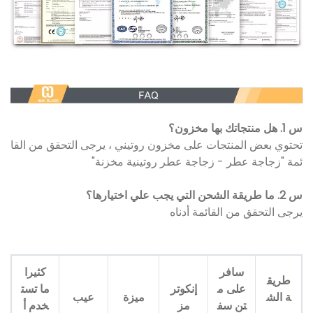
س 1. هل منتجاتك بها مخزون؟
تحتوي بعض المنتجات على مخزون روتيني ، يرجى التحقق من القا
ئمة "زجاجة عطر - زجاجة عطر روتينية مخزنة"
س 2. ما طريقة الشحن التي يجب علي اختيارها؟
يرجى التحقق من القائمة أدناه
سافر
كثيرا
طريق
على م
إنكوتر
ما تست
ة الش
ميزة
عيب
تن سف
مز
خدم أ