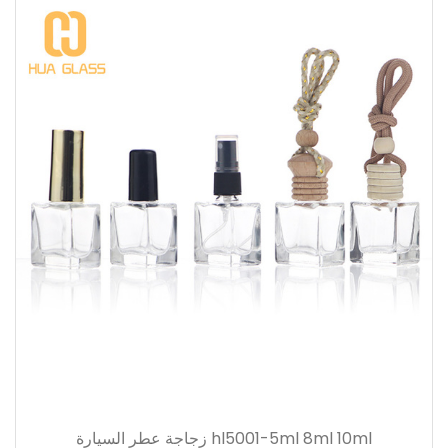
hl5001-5ml 8ml 10ml زجاجة عطر السيارة