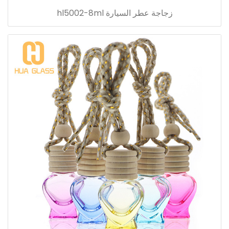
زجاجة عطر السيارة hl5002-8ml