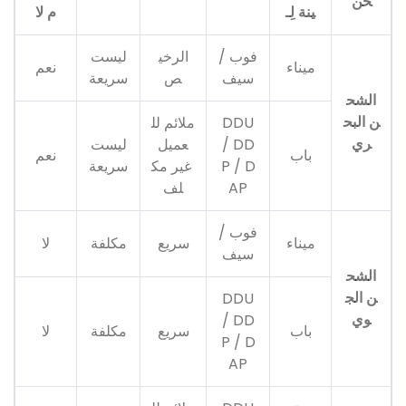
حن
ينة لِـ
م لا
فوب /
الرخي
ليست
ميناء
نعم
سيف
ص
سريعة
الشح
ن البح
DDU
ملائم لل
ري
/ DD
عميل
ليست
باب
نعم
P / D
غير مك
سريعة
AP
لف
فوب /
ميناء
سريع
مكلفة
لا
سيف
الشح
ن الج
DDU
وي
/ DD
باب
سريع
مكلفة
لا
P / D
AP