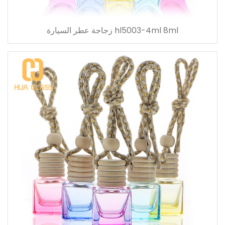
hl5003-4ml 8ml زجاجة عطر السيارة