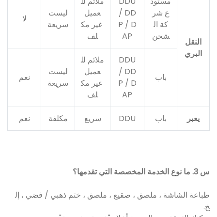
مستود
DDU
ملائم لل
ع شر
/ DD
عميل
ليست
لا
كة ال
P / D
غير مك
سريعة
شحن
AP
لف
النقل
البري
DDU
ملائم لل
/ DD
عميل
ليست
باب
نعم
P / D
غير مك
سريعة
AP
لف
يعبر
باب
DDU
سريع
مكلفة
نعم
س 3. ما نوع الخدمة المخصصة التي تقدمها؟
طباعة الشاشة ، ملصق ، صقيع ، ملصق ، ختم ذهبي / فضي ، إل
خ.