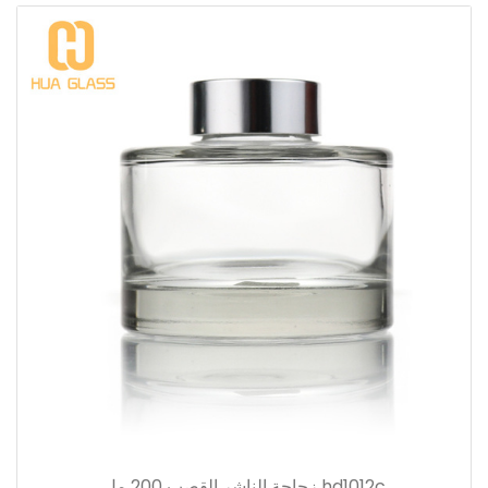
hd1012c زجاجة الناشر القصب 200 مل