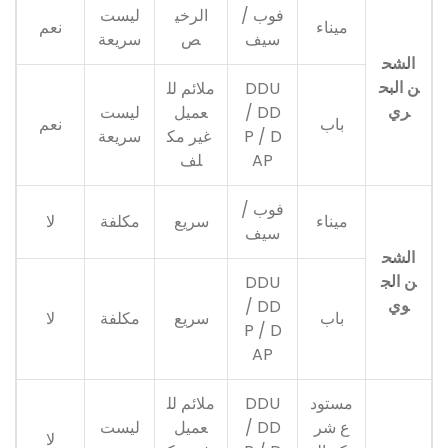
فوب /
الرخي
ليست
ميناء
نعم
سيف
ص
سريعة
الشح
ن البح
DDU
ملائم لل
ري
/ DD
عميل
ليست
باب
نعم
P / D
غير مك
سريعة
AP
لف
فوب /
ميناء
سريع
مكلفة
لا
سيف
الشح
ن الج
DDU
وي
/ DD
باب
سريع
مكلفة
لا
P / D
AP
مستود
DDU
ملائم لل
ع شر
/ DD
عميل
ليست
لا