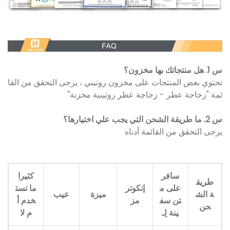
س 1. هل منتجاتك بها مخزون؟
تحتوي بعض المنتجات على مخزون روتيني ، يرجى التحقق من القا
ئمة "زجاجة عطر - زجاجة عطر روتينية مخزنة"
س 2. ما طريقة الشحن التي يجب علي اختيارها؟
يرجى التحقق من القائمة أدناه
سافر
كثيرا
طريق
على م
إنكوتر
ما تست
ة الش
ميزة
عيب
تن سف
مز
خدم أ
حن
ينة لِـ
م لا