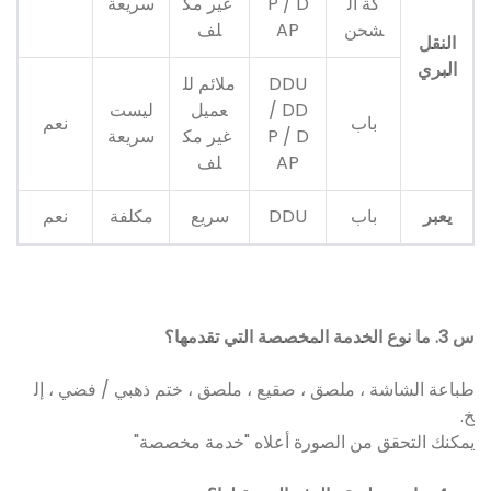
كة ال
P / D
غير مك
سريعة
شحن
AP
لف
النقل
البري
DDU
ملائم لل
/ DD
عميل
ليست
باب
نعم
P / D
غير مك
سريعة
AP
لف
يعبر
باب
DDU
سريع
مكلفة
نعم
س 3. ما نوع الخدمة المخصصة التي تقدمها؟
طباعة الشاشة ، ملصق ، صقيع ، ملصق ، ختم ذهبي / فضي ، إل
خ.
يمكنك التحقق من الصورة أعلاه "خدمة مخصصة"