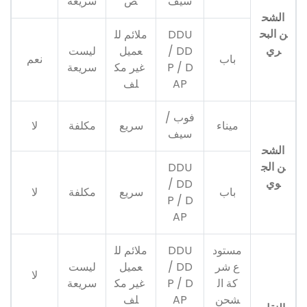
سيف
ص
سريعة
الشح
ن البح
DDU
ملائم لل
ري
/ DD
عميل
ليست
باب
نعم
P / D
غير مك
سريعة
AP
لف
فوب /
ميناء
سريع
مكلفة
لا
سيف
الشح
ن الج
DDU
وي
/ DD
باب
سريع
مكلفة
لا
P / D
AP
مستود
DDU
ملائم لل
ع شر
/ DD
عميل
ليست
لا
كة ال
P / D
غير مك
سريعة
شحن
AP
لف