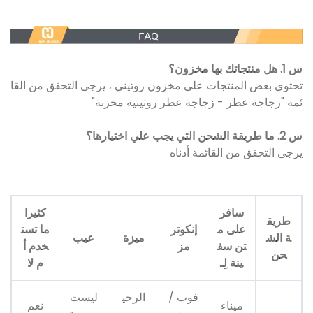
س 1. هل منتجاتك بها مخزون؟
تحتوي بعض المنتجات على مخزون روتيني ، يرجى التحقق من القا
ئمة "زجاجة عطر - زجاجة عطر روتينية مخزنة"
س 2. ما طريقة الشحن التي يجب علي اختيارها؟
يرجى التحقق من القائمة أدناه
سافر
كثيرا
طريق
على م
إنكوتر
ما تست
ة الش
ميزة
عيب
تن سف
مز
خدم أ
حن
ينة لِـ
م لا
فوب /
الرخي
ليست
ميناء
نعم