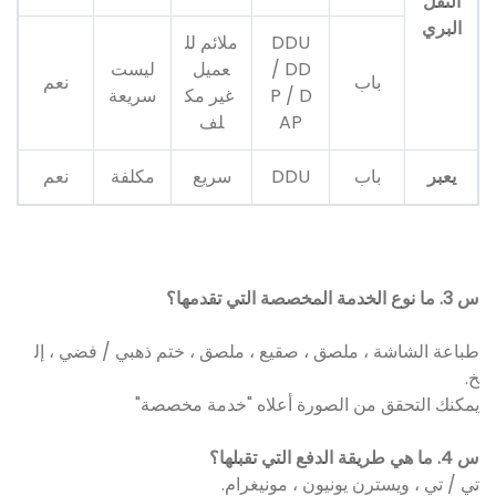
النقل
البري
DDU
ملائم لل
/ DD
عميل
ليست
باب
نعم
P / D
غير مك
سريعة
AP
لف
يعبر
باب
DDU
سريع
مكلفة
نعم
س 3. ما نوع الخدمة المخصصة التي تقدمها؟
طباعة الشاشة ، ملصق ، صقيع ، ملصق ، ختم ذهبي / فضي ، إل
خ.
يمكنك التحقق من الصورة أعلاه "خدمة مخصصة"
س 4. ما هي طريقة الدفع التي تقبلها؟
تي / تي ، ويسترن يونيون ، مونيغرام.