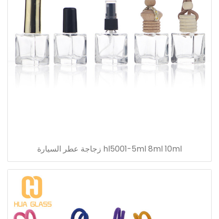
hl5001-5ml 8ml 10ml زجاجة عطر السيارة