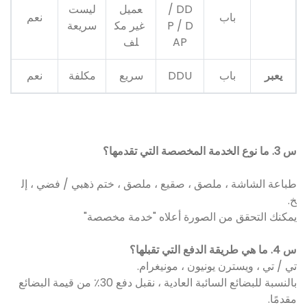
/ DD
عميل
ليست
باب
نعم
P / D
غير مك
سريعة
AP
لف
يعبر
باب
DDU
سريع
مكلفة
نعم
س 3. ما نوع الخدمة المخصصة التي تقدمها؟
طباعة الشاشة ، ملصق ، صقيع ، ملصق ، ختم ذهبي / فضي ، إل
خ.
يمكنك التحقق من الصورة أعلاه "خدمة مخصصة"
س 4. ما هي طريقة الدفع التي تقبلها؟
تي / تي ، ويسترن يونيون ، مونيغرام.
بالنسبة للبضائع السائبة العادية ، نقبل دفع 30٪ من قيمة البضائع
مقدمًا.