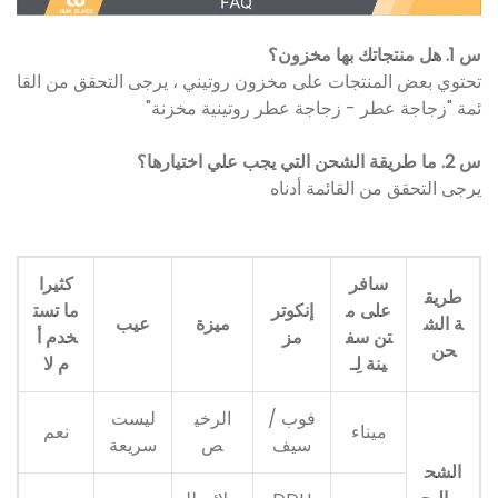
س 1. هل منتجاتك بها مخزون؟
تحتوي بعض المنتجات على مخزون روتيني ، يرجى التحقق من القا
ئمة "زجاجة عطر - زجاجة عطر روتينية مخزنة"
س 2. ما طريقة الشحن التي يجب علي اختيارها؟
يرجى التحقق من القائمة أدناه
سافر
كثيرا
طريق
على م
إنكوتر
ما تست
ة الش
ميزة
عيب
تن سف
مز
خدم أ
حن
ينة لِـ
م لا
فوب /
الرخي
ليست
ميناء
نعم
سيف
ص
سريعة
الشح