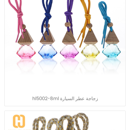
زجاجة عطر السيارة hl5002-8ml