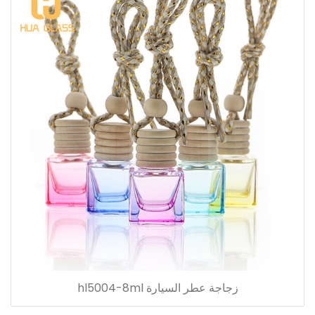
زجاجة عطر السيارة hl5004-8ml