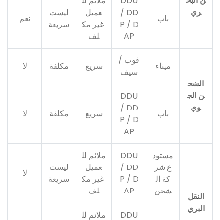
ن البح
DDU
ملائم لل
ري
/ DD
عميل
ليست
باب
نعم
P / D
غير مك
سريعة
AP
لف
فوب /
ميناء
سريع
مكلفة
لا
سيف
الشح
ن الج
DDU
وي
/ DD
باب
سريع
مكلفة
لا
P / D
AP
مستود
DDU
ملائم لل
ع شر
/ DD
عميل
ليست
لا
كة ال
P / D
غير مك
سريعة
شحن
AP
لف
النقل
البري
DDU
ملائم لل