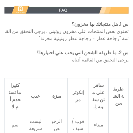
س 1. هل منتجاتك بها مخزون؟
تحتوي بعض المنتجات على مخزون روتيني ، يرجى التحقق من القا
ئمة "زجاجة عطر - زجاجة عطر روتينية مخزنة"
س 2. ما طريقة الشحن التي يجب علي اختيارها؟
يرجى التحقق من القائمة أدناه
سافر
كثيرا
طريق
على م
إنكوتر
ما تست
ة الش
ميزة
عيب
تن سف
مز
خدم أ
حن
ينة لِـ
م لا
فوب /
الرخي
ليست
ميناء
نعم
سيف
ص
سريعة