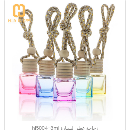
زجاجة عطر السيارة hl5004-8ml