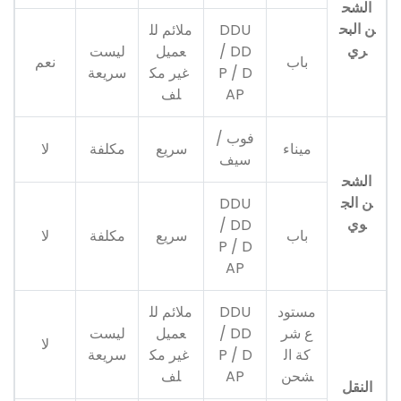
الشح
ن البح
DDU
ملائم لل
ري
/ DD
عميل
ليست
باب
نعم
P / D
غير مك
سريعة
AP
لف
فوب /
ميناء
سريع
مكلفة
لا
سيف
الشح
ن الج
DDU
وي
/ DD
باب
سريع
مكلفة
لا
P / D
AP
مستود
DDU
ملائم لل
ع شر
/ DD
عميل
ليست
لا
كة ال
P / D
غير مك
سريعة
شحن
AP
لف
النقل