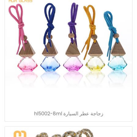
زجاجة عطر السيارة hl5002-8ml