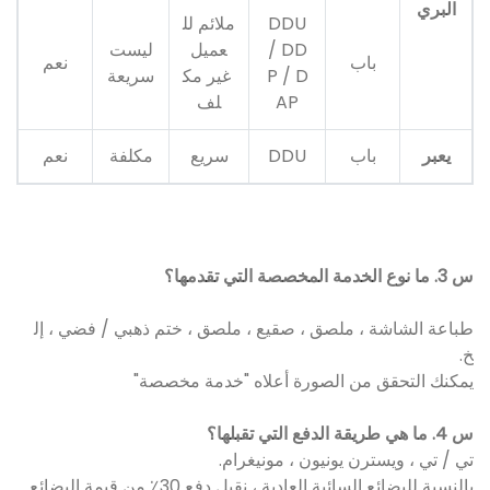
البري
DDU
ملائم لل
/ DD
عميل
ليست
باب
نعم
P / D
غير مك
سريعة
AP
لف
يعبر
باب
DDU
سريع
مكلفة
نعم
س 3. ما نوع الخدمة المخصصة التي تقدمها؟
طباعة الشاشة ، ملصق ، صقيع ، ملصق ، ختم ذهبي / فضي ، إل
خ.
يمكنك التحقق من الصورة أعلاه "خدمة مخصصة"
س 4. ما هي طريقة الدفع التي تقبلها؟
تي / تي ، ويسترن يونيون ، مونيغرام.
بالنسبة للبضائع السائبة العادية ، نقبل دفع 30٪ من قيمة البضائع