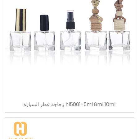
hl5001-5ml 8ml 10ml زجاجة عطر السيارة