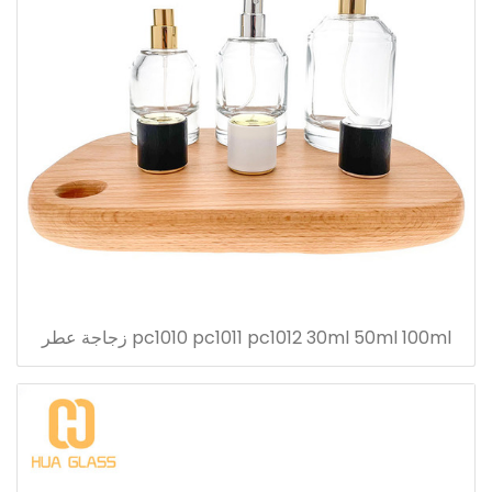
pc1010 pc1011 pc1012 30ml 50ml 100ml زجاجة عطر