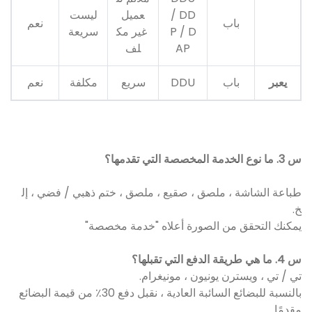
/ DD
عميل
ليست
باب
نعم
P / D
غير مك
سريعة
AP
لف
يعبر
باب
DDU
سريع
مكلفة
نعم
س 3. ما نوع الخدمة المخصصة التي تقدمها؟
طباعة الشاشة ، ملصق ، صقيع ، ملصق ، ختم ذهبي / فضي ، إل
خ.
يمكنك التحقق من الصورة أعلاه "خدمة مخصصة"
س 4. ما هي طريقة الدفع التي تقبلها؟
تي / تي ، ويسترن يونيون ، مونيغرام.
بالنسبة للبضائع السائبة العادية ، نقبل دفع 30٪ من قيمة البضائع
مقدمًا.