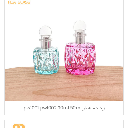
زجاجة عطر pw1001 pw1002 30ml 50ml