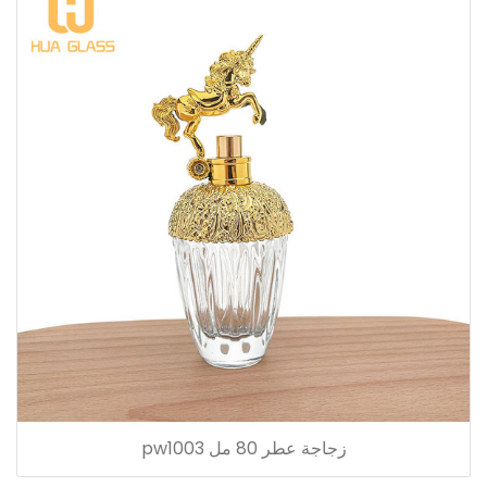
زجاجة عطر 80 مل pw1003