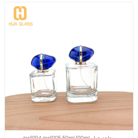
زجاجة عطر pw1004 pw1005 50ml 100ml