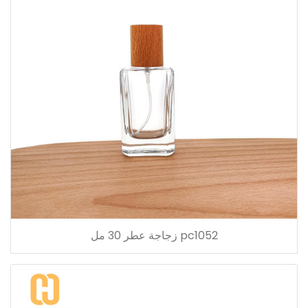
pc1052 زجاجة عطر 30 مل