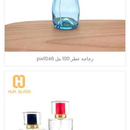
زجاجة عطر 100 مل pw1046