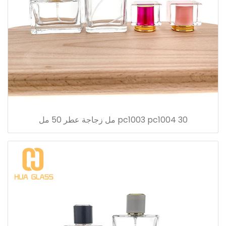
pc1003 pc1004 30 مل زجاجة عطر 50 مل