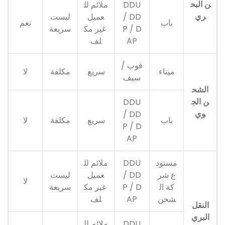
ن البح
DDU
ملائم لل
ري
/ DD
عميل
ليست
باب
نعم
P / D
غير مك
سريعة
AP
لف
فوب /
ميناء
سريع
مكلفة
لا
سيف
الشح
ن الج
DDU
وي
/ DD
باب
سريع
مكلفة
لا
P / D
AP
مستود
DDU
ملائم لل
ع شر
/ DD
عميل
ليست
لا
كة ال
P / D
غير مك
سريعة
شحن
AP
لف
النقل
البري
DDU
ملائم لل