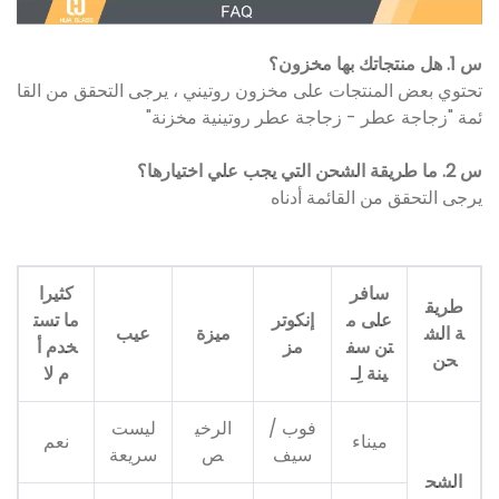
س 1. هل منتجاتك بها مخزون؟
تحتوي بعض المنتجات على مخزون روتيني ، يرجى التحقق من القا
ئمة "زجاجة عطر - زجاجة عطر روتينية مخزنة"
س 2. ما طريقة الشحن التي يجب علي اختيارها؟
يرجى التحقق من القائمة أدناه
سافر
كثيرا
طريق
على م
إنكوتر
ما تست
ة الش
ميزة
عيب
تن سف
مز
خدم أ
حن
ينة لِـ
م لا
فوب /
الرخي
ليست
ميناء
نعم
سيف
ص
سريعة
الشح