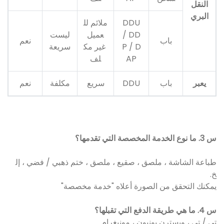
النقل
البري
DDU
ملائم لل
/ DD
عميل
ليست
باب
نعم
P / D
غير مك
سريعة
AP
لف
يعبر
باب
DDU
سريع
مكلفة
نعم
س 3. ما نوع الخدمة المخصصة التي تقدمها؟
طباعة الشاشة ، ملصق ، صقيع ، ملصق ، ختم ذهبي / فضي ، إل
خ.
يمكنك التحقق من الصورة أعلاه "خدمة مخصصة"
س 4. ما هي طريقة الدفع التي تقبلها؟
تي / تي ، ويسترن يونيون ، مونيغرام.