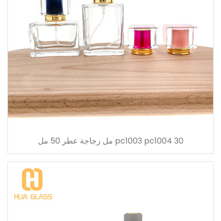
pc1003 pc1004 30 مل زجاجة عطر 50 مل