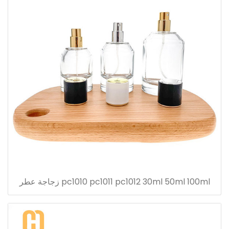
pc1010 pc1011 pc1012 30ml 50ml 100ml زجاجة عطر