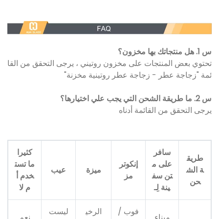
س 1. هل منتجاتك بها مخزون؟
تحتوي بعض المنتجات على مخزون روتيني ، يرجى التحقق من القا
ئمة "زجاجة عطر - زجاجة عطر روتينية مخزنة"
س 2. ما طريقة الشحن التي يجب علي اختيارها؟
يرجى التحقق من القائمة أدناه
سافر
كثيرا
طريق
على م
إنكوتر
ما تست
ة الش
ميزة
عيب
تن سف
مز
خدم أ
حن
ينة لِـ
م لا
فوب /
الرخي
ليست
ميناء
نعم