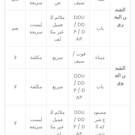
سيف
ص
سريعة
الشح
ن البح
DDU
ملائم لل
ري
/ DD
عميل
ليست
باب
نعم
P / D
غير مك
سريعة
AP
لف
فوب /
ميناء
سريع
مكلفة
لا
سيف
الشح
ن الج
DDU
وي
/ DD
باب
سريع
مكلفة
لا
P / D
AP
مستود
DDU
ملائم لل
ع شر
/ DD
عميل
ليست
لا
كة ال
P / D
غير مك
سريعة
شحن
AP
لف