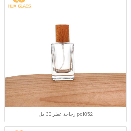
pc1052 زجاجة عطر 30 مل