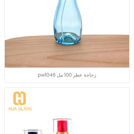
زجاجة عطر 100 مل pw1046