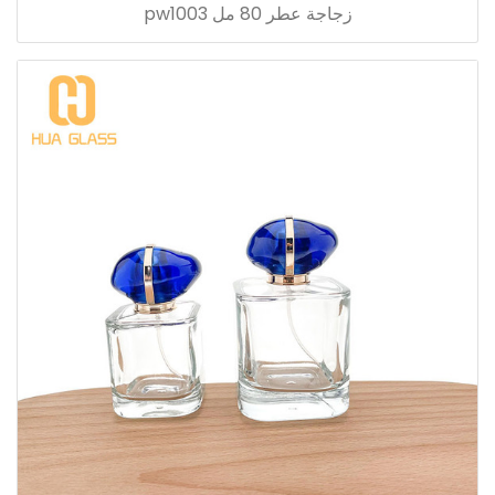
زجاجة عطر 80 مل pw1003