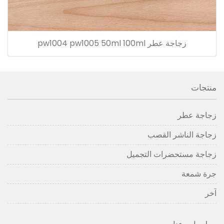
زجاجة عطر pw1004 pw1005 50ml 100ml
منتجات
زجاجة عطر
زجاجة الناشر القصب
زجاجة مستحضرات التجميل
جرة شمعة
آخر