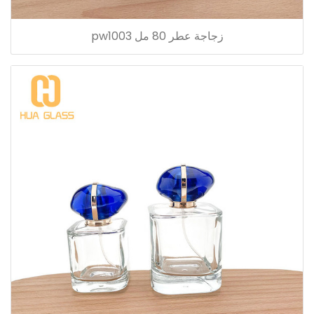
زجاجة عطر 80 مل pw1003