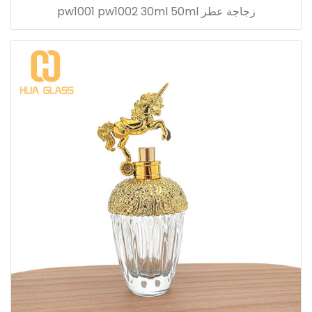
زجاجة عطر pw1001 pw1002 30ml 50ml