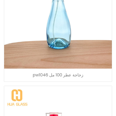
زجاجة عطر 100 مل pw1046