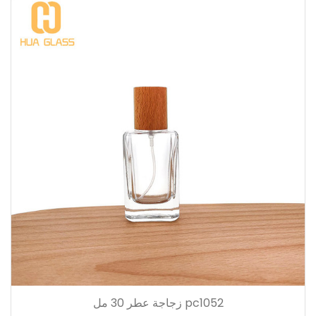
pc1052 زجاجة عطر 30 مل