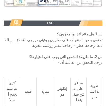
س 1. هل منتجاتك بها مخزون؟
تحتوي بعض المنتجات على مخزون روتيني ، يرجى التحقق من القا
ئمة "زجاجة عطر - زجاجة عطر روتينية مخزنة"
س 2. ما طريقة الشحن التي يجب علي اختيارها؟
يرجى التحقق من القائمة أدناه
سافر
كثيرا
طريق
على م
إنكوتر
ما تست
ة الش
ميزة
عيب
تن سف
مز
خدم أ
حن
ينة لِـ
م لا