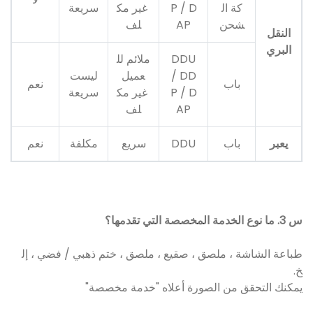
كة ال
P / D
غير مك
سريعة
شحن
AP
لف
النقل
البري
DDU
ملائم لل
/ DD
عميل
ليست
باب
نعم
P / D
غير مك
سريعة
AP
لف
يعبر
باب
DDU
سريع
مكلفة
نعم
س 3. ما نوع الخدمة المخصصة التي تقدمها؟
طباعة الشاشة ، ملصق ، صقيع ، ملصق ، ختم ذهبي / فضي ، إل
خ.
يمكنك التحقق من الصورة أعلاه "خدمة مخصصة"