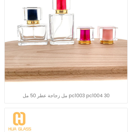
pc1003 pc1004 30 مل زجاجة عطر 50 مل