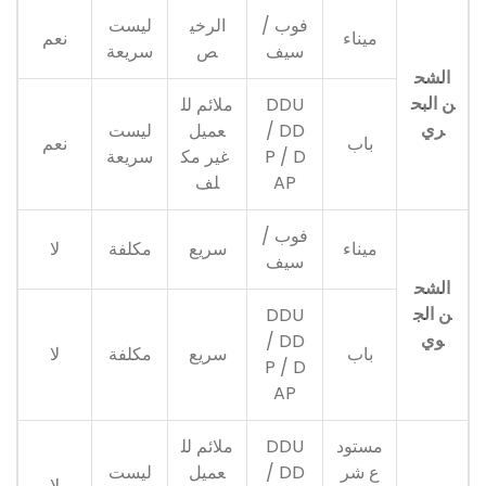
فوب /
الرخي
ليست
ميناء
نعم
سيف
ص
سريعة
الشح
ن البح
DDU
ملائم لل
ري
/ DD
عميل
ليست
باب
نعم
P / D
غير مك
سريعة
AP
لف
فوب /
ميناء
سريع
مكلفة
لا
سيف
الشح
ن الج
DDU
وي
/ DD
باب
سريع
مكلفة
لا
P / D
AP
مستود
DDU
ملائم لل
ع شر
/ DD
عميل
ليست
لا