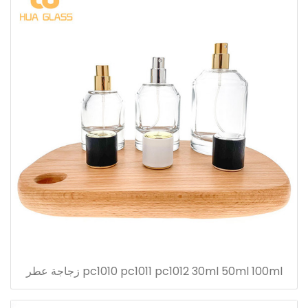
pc1010 pc1011 pc1012 30ml 50ml 100ml زجاجة عطر