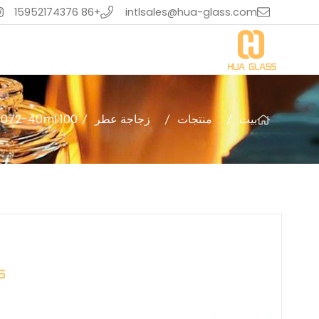
+86 15952174376
intlsales@hua-glass.com
بيت
منتجات
زجاجة عطر
pc1072-40ml 100