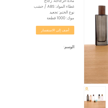
مادة الزجاجة: زجاج
غطاء المواد: ABS / خشب
نوع الختم: تجعيد
موك: 1000 قطعة
أضف إلى الاستفسار
الوسم
: