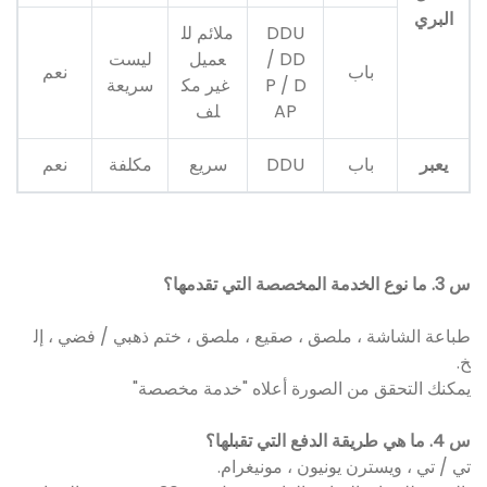
البري
DDU
ملائم لل
/ DD
عميل
ليست
باب
نعم
P / D
غير مك
سريعة
AP
لف
يعبر
باب
DDU
سريع
مكلفة
نعم
س 3. ما نوع الخدمة المخصصة التي تقدمها؟
طباعة الشاشة ، ملصق ، صقيع ، ملصق ، ختم ذهبي / فضي ، إل
خ.
يمكنك التحقق من الصورة أعلاه "خدمة مخصصة"
س 4. ما هي طريقة الدفع التي تقبلها؟
تي / تي ، ويسترن يونيون ، مونيغرام.