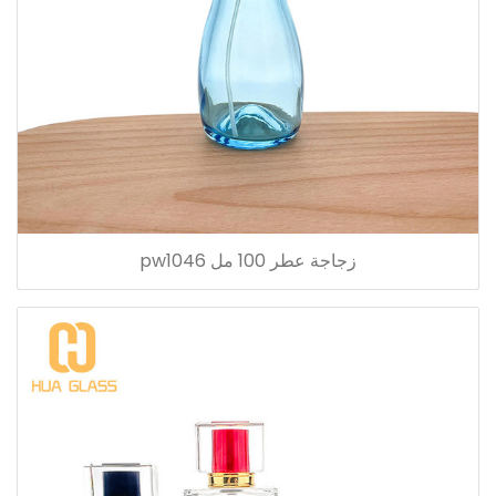
زجاجة عطر 100 مل pw1046