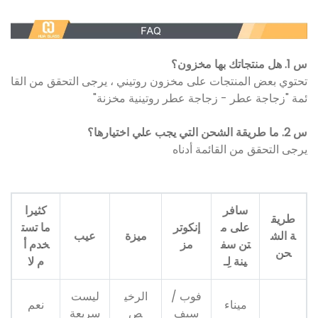
س 1. هل منتجاتك بها مخزون؟
تحتوي بعض المنتجات على مخزون روتيني ، يرجى التحقق من القا
ئمة "زجاجة عطر - زجاجة عطر روتينية مخزنة"
س 2. ما طريقة الشحن التي يجب علي اختيارها؟
يرجى التحقق من القائمة أدناه
سافر
كثيرا
طريق
على م
إنكوتر
ما تست
ة الش
ميزة
عيب
تن سف
مز
خدم أ
حن
ينة لِـ
م لا
فوب /
الرخي
ليست
ميناء
نعم
سيف
ص
سريعة