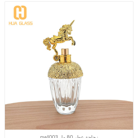
زجاجة عطر 80 مل pw1003