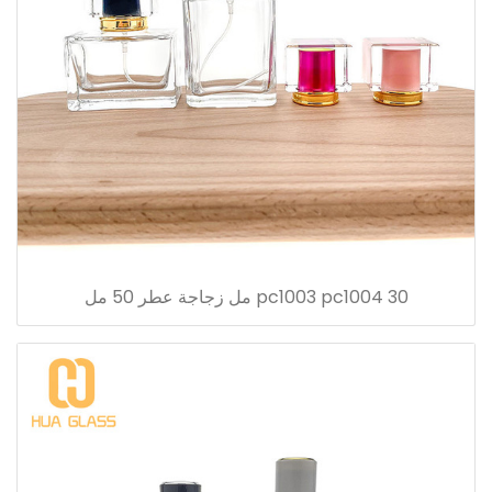
pc1003 pc1004 30 مل زجاجة عطر 50 مل