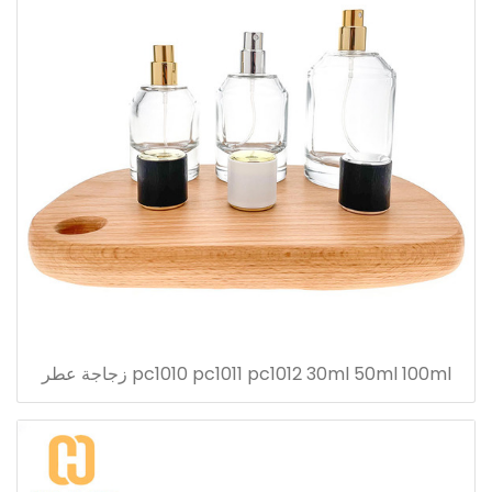
pc1010 pc1011 pc1012 30ml 50ml 100ml زجاجة عطر