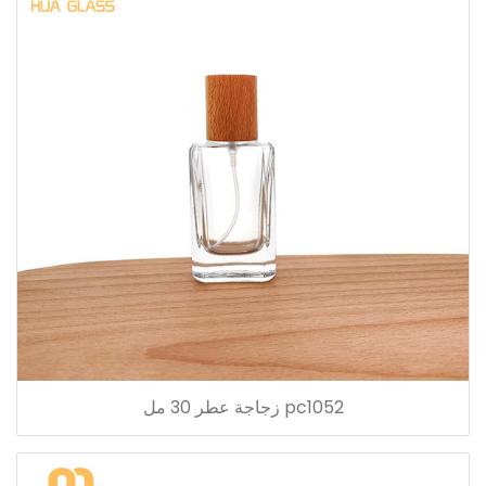
pc1052 زجاجة عطر 30 مل