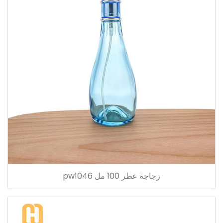
زجاجة عطر 100 مل pw1046