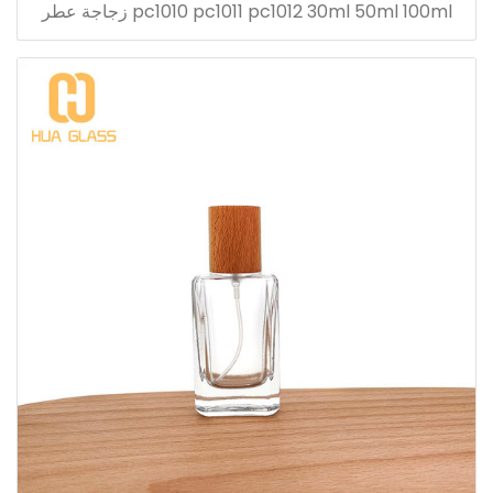
pc1010 pc1011 pc1012 30ml 50ml 100ml زجاجة عطر