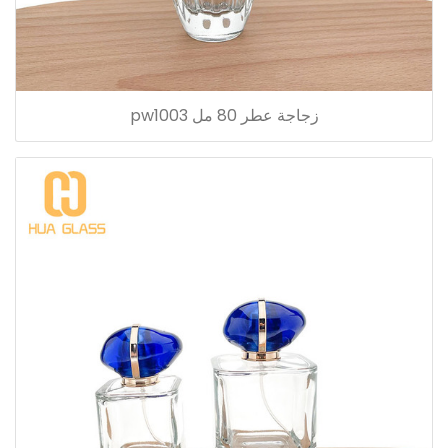
زجاجة عطر 80 مل pw1003