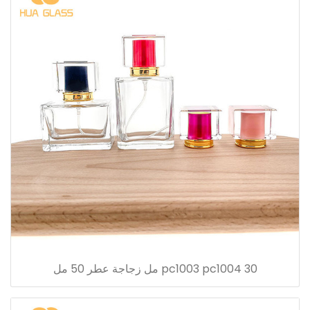
pc1003 pc1004 30 مل زجاجة عطر 50 مل