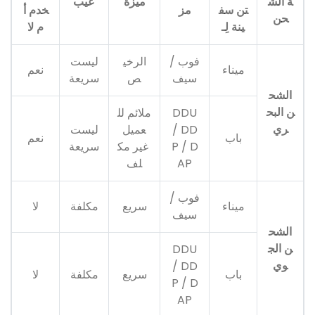
ة الش
ميزة
عيب
تن سف
مز
خدم أ
حن
ينة لِـ
م لا
فوب /
الرخي
ليست
ميناء
نعم
سيف
ص
سريعة
الشح
ن البح
DDU
ملائم لل
ري
/ DD
عميل
ليست
باب
نعم
P / D
غير مك
سريعة
AP
لف
فوب /
ميناء
سريع
مكلفة
لا
سيف
الشح
ن الج
DDU
وي
/ DD
باب
سريع
مكلفة
لا
P / D
AP