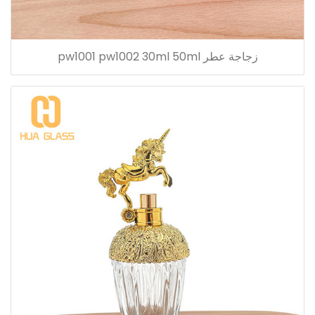
زجاجة عطر pw1001 pw1002 30ml 50ml