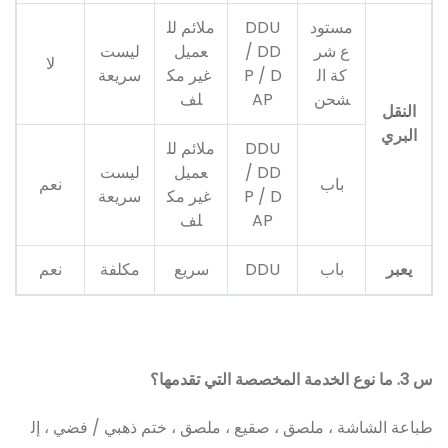
مستود
DDU
ملائم لل
ع شر
/ DD
عميل
ليست
لا
كة ال
P / D
غير مك
سريعة
شحن
AP
لف
النقل
البري
DDU
ملائم لل
/ DD
عميل
ليست
باب
نعم
P / D
غير مك
سريعة
AP
لف
يعبر
باب
DDU
سريع
مكلفة
نعم
س 3. ما نوع الخدمة المخصصة التي تقدمها؟
طباعة الشاشة ، ملصق ، صقيع ، ملصق ، ختم ذهبي / فضي ، إل