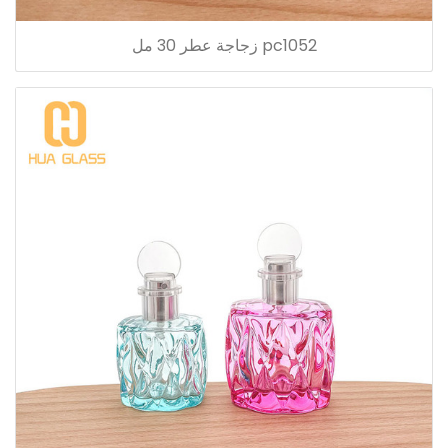
pc1052 زجاجة عطر 30 مل