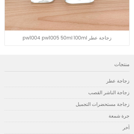
زجاجة عطر pw1004 pw1005 50ml 100ml
منتجات
زجاجة عطر
زجاجة الناشر القصب
زجاجة مستحضرات التجميل
جرة شمعة
آخر