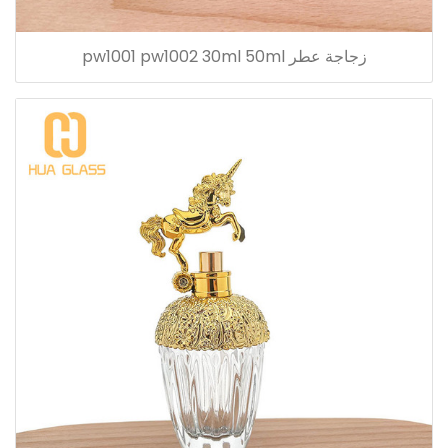
زجاجة عطر pw1001 pw1002 30ml 50ml