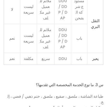
مستود
DDU
ملائم لل
ع شر
/ DD
عميل
ليست
لا
كة ال
P / D
غير مك
سريعة
شحن
AP
لف
النقل
البري
DDU
ملائم لل
/ DD
عميل
ليست
باب
نعم
P / D
غير مك
سريعة
AP
لف
يعبر
باب
DDU
سريع
مكلفة
نعم
س 3. ما نوع الخدمة المخصصة التي تقدمها؟
طباعة الشاشة ، ملصق ، صقيع ، ملصق ، ختم ذهبي / فضي ، إل
خ.