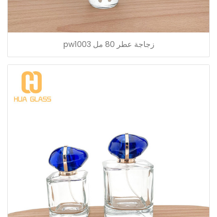
زجاجة عطر 80 مل pw1003