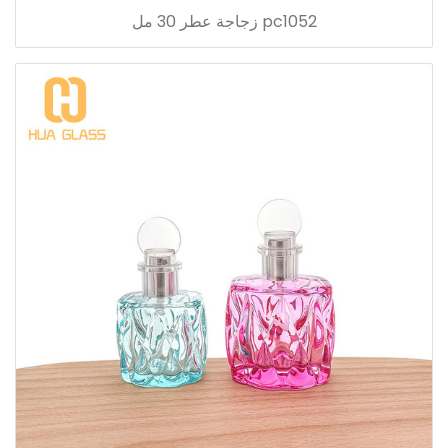
pc1052 زجاجة عطر 30 مل