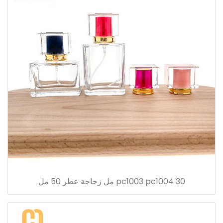
pc1003 pc1004 30 مل زجاجة عطر 50 مل