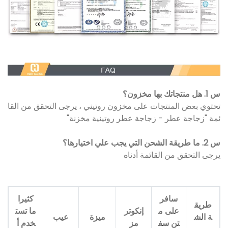
س 1. هل منتجاتك بها مخزون؟
تحتوي بعض المنتجات على مخزون روتيني ، يرجى التحقق من القا
ئمة "زجاجة عطر - زجاجة عطر روتينية مخزنة"
س 2. ما طريقة الشحن التي يجب علي اختيارها؟
يرجى التحقق من القائمة أدناه
سافر
كثيرا
طريق
على م
إنكوتر
ما تست
ة الش
ميزة
عيب
تن سف
مز
خدم أ