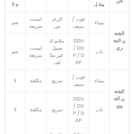
حن
ينة لِـ
م لا
فوب /
الرخي
ليست
ميناء
نعم
سيف
ص
سريعة
الشح
ن البح
DDU
ملائم لل
ري
/ DD
عميل
ليست
باب
نعم
P / D
غير مك
سريعة
AP
لف
فوب /
ميناء
سريع
مكلفة
لا
سيف
الشح
ن الج
DDU
وي
/ DD
باب
سريع
مكلفة
لا
P / D
AP