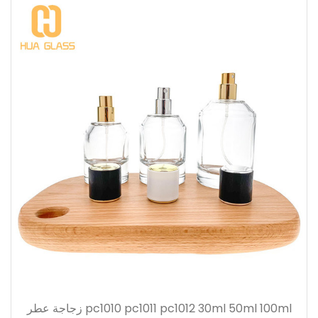
pc1010 pc1011 pc1012 30ml 50ml 100ml زجاجة عطر