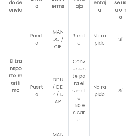
do de
entaj
se us
a
erms
aja
envío
a
a o n
o
MAN
Puert
Barat
No ra
DO /
Sí
o
o
pido
CIF
El tra
Conv
nspo
enien
rte m
te pa
DDU
aríti
ra el
Puert
/ DD
No ra
mo
client
Sí
a
P / D
pido
e
AP
No e
s car
o
MAN