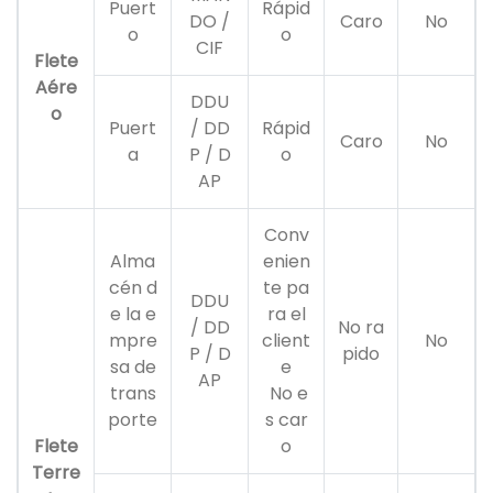
Puert
Rápid
DO /
Caro
No
o
o
CIF
Flete
Aére
DDU
o
Puert
/ DD
Rápid
Caro
No
a
P / D
o
AP
Conv
Alma
enien
cén d
te pa
DDU
e la e
ra el
/ DD
No ra
mpre
client
No
P / D
pido
sa de
e
AP
trans
No e
porte
s car
Flete
o
Terre