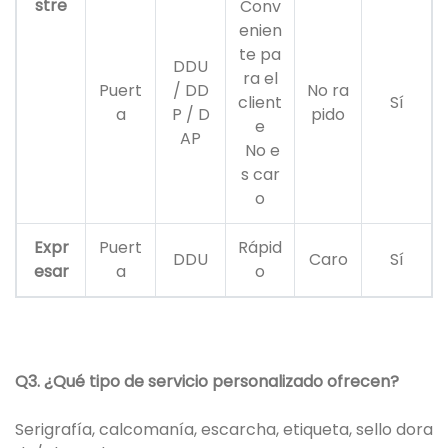
stre
Conv
enien
te pa
DDU
ra el
Puert
/ DD
No ra
client
Sí
a
P / D
pido
e
AP
No e
s car
o
Expr
Puert
Rápid
DDU
Caro
Sí
esar
a
o
Q3. ¿Qué tipo de servicio personalizado ofrecen?
Serigrafía, calcomanía, escarcha, etiqueta, sello dora