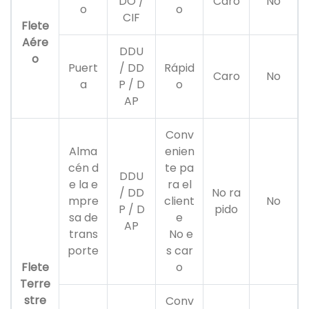
DO /
Caro
No
o
o
CIF
Flete
Aére
DDU
o
Puert
/ DD
Rápid
Caro
No
a
P / D
o
AP
Conv
Alma
enien
cén d
te pa
DDU
e la e
ra el
/ DD
No ra
mpre
client
No
P / D
pido
sa de
e
AP
trans
No e
porte
s car
Flete
o
Terre
stre
Conv