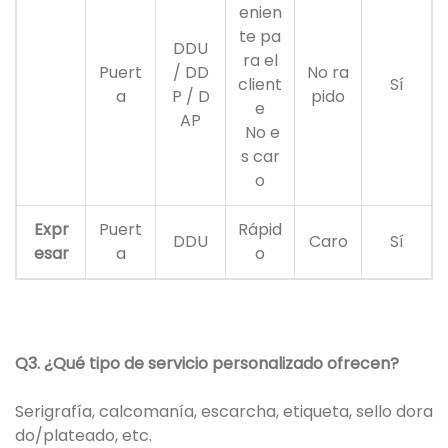
enien
te pa
DDU
ra el
Puert
/ DD
No ra
client
Sí
a
P / D
pido
e
AP
No e
s car
o
Expr
Puert
Rápid
DDU
Caro
Sí
esar
a
o
Q3. ¿Qué tipo de servicio personalizado ofrecen?
Serigrafía, calcomanía, escarcha, etiqueta, sello dora
do/plateado, etc.