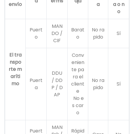
a
erms
aja
envío
a
a o n
o
MAN
Puert
Barat
No ra
DO /
Sí
o
o
pido
CIF
El tra
Conv
nspo
enien
rte m
te pa
DDU
aríti
ra el
Puert
/ DD
No ra
mo
client
Sí
a
P / D
pido
e
AP
No e
s car
o
MAN
Puert
Rápid