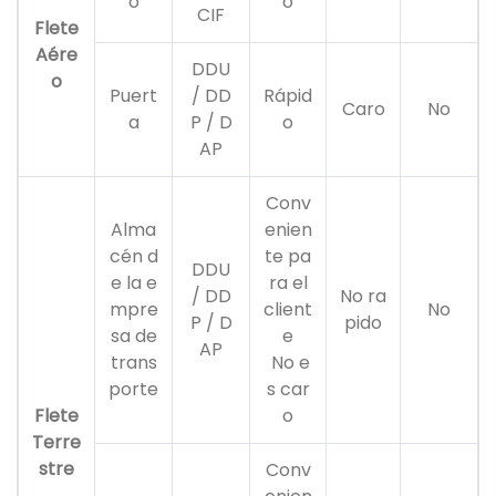
o
o
CIF
Flete
Aére
DDU
o
Puert
/ DD
Rápid
Caro
No
a
P / D
o
AP
Conv
Alma
enien
cén d
te pa
DDU
e la e
ra el
/ DD
No ra
mpre
client
No
P / D
pido
sa de
e
AP
trans
No e
porte
s car
Flete
o
Terre
stre
Conv