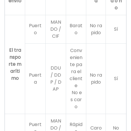
envío
a
a o n
o
MAN
Puert
Barat
No ra
DO /
Sí
o
o
pido
CIF
El tra
Conv
nspo
enien
rte m
te pa
DDU
aríti
ra el
Puert
/ DD
No ra
mo
client
Sí
a
P / D
pido
e
AP
No e
s car
o
MAN
Puert
Rápid
DO /
Caro
No