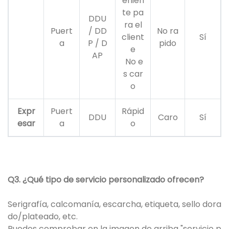
enien
te pa
DDU
ra el
Puert
/ DD
No ra
client
Sí
a
P / D
pido
e
AP
No e
s car
o
Expr
Puert
Rápid
DDU
Caro
Sí
esar
a
o
Q3. ¿Qué tipo de servicio personalizado ofrecen?
Serigrafía, calcomanía, escarcha, etiqueta, sello dora
do/plateado, etc.
Puedes comprobar en la imagen de arriba "servicio p