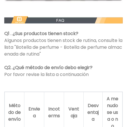
Q1 . ¿Sus productos tienen stock?
Algunos productos tienen stock de rutina, consulte la
lista "Botella de perfume - Botella de perfume almac
enada de rutina"
Q2. ¿Qué método de envío debo elegir?
Por favor revise la lista a continuación
A me
Méto
Desv
nudo
Envie
Incot
Vent
do de
entaj
se us
a
erms
aja
envío
a
a o n
o