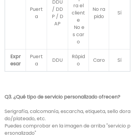
DDU
ra el
Puert
/ DD
No ra
client
Sí
a
P / D
pido
e
AP
No e
s car
o
Expr
Puert
Rápid
DDU
Caro
Sí
esar
a
o
Q3. ¿Qué tipo de servicio personalizado ofrecen?
Serigrafía, calcomanía, escarcha, etiqueta, sello dora
do/plateado, etc.
Puedes comprobar en la imagen de arriba "servicio p
ersonalizado"