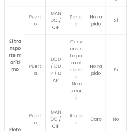
MAN
Puert
Barat
No ra
DO /
Sí
o
o
pido
CIF
El tra
Conv
nspo
enien
rte m
te pa
DDU
aríti
ra el
Puert
/ DD
No ra
mo
client
Sí
a
P / D
pido
e
AP
No e
s car
o
MAN
Puert
Rápid
DO /
Caro
No
o
o
CIF
Flete