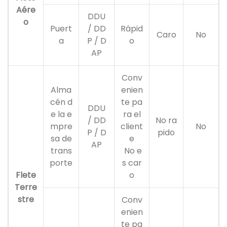
Aére
DDU
o
Puert
/ DD
Rápid
Caro
No
a
P / D
o
AP
Conv
Alma
enien
cén d
te pa
DDU
e la e
ra el
/ DD
No ra
mpre
client
No
P / D
pido
sa de
e
AP
trans
No e
porte
s car
Flete
o
Terre
stre
Conv
enien
te pa