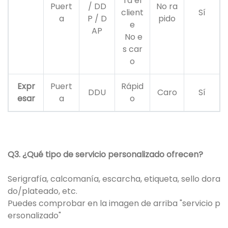
ra el
Puert
/ DD
No ra
client
Sí
a
P / D
pido
e
AP
No e
s car
o
Expr
Puert
Rápid
DDU
Caro
Sí
esar
a
o
Q3. ¿Qué tipo de servicio personalizado ofrecen?
Serigrafía, calcomanía, escarcha, etiqueta, sello dora
do/plateado, etc.
Puedes comprobar en la imagen de arriba "servicio p
ersonalizado"