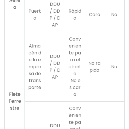
Aére
DDU
o
Puert
/ DD
Rápid
Caro
No
a
P / D
o
AP
Conv
Alma
enien
cén d
te pa
DDU
e la e
ra el
/ DD
No ra
mpre
client
No
P / D
pido
sa de
e
AP
trans
No e
porte
s car
Flete
o
Terre
stre
Conv
enien
te pa
DDU