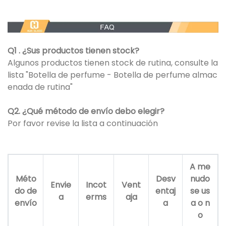
Q1 . ¿Sus productos tienen stock?
Algunos productos tienen stock de rutina, consulte la
lista "Botella de perfume - Botella de perfume almac
enada de rutina"
Q2. ¿Qué método de envío debo elegir?
Por favor revise la lista a continuación
A me
Méto
Desv
nudo
Envie
Incot
Vent
do de
entaj
se us
a
erms
aja
envío
a
a o n
o