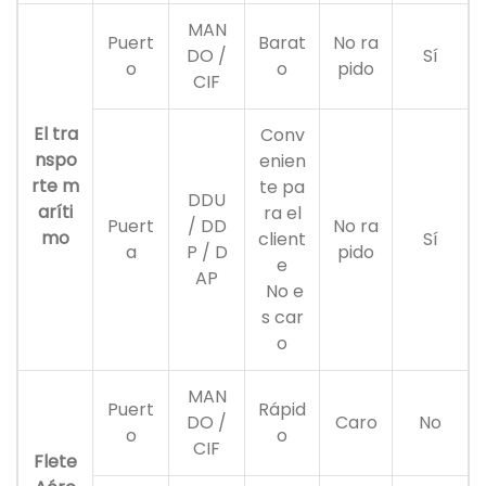
MAN
Puert
Barat
No ra
DO /
Sí
o
o
pido
CIF
El tra
Conv
nspo
enien
rte m
te pa
DDU
aríti
ra el
Puert
/ DD
No ra
mo
client
Sí
a
P / D
pido
e
AP
No e
s car
o
MAN
Puert
Rápid
DO /
Caro
No
o
o
CIF
Flete