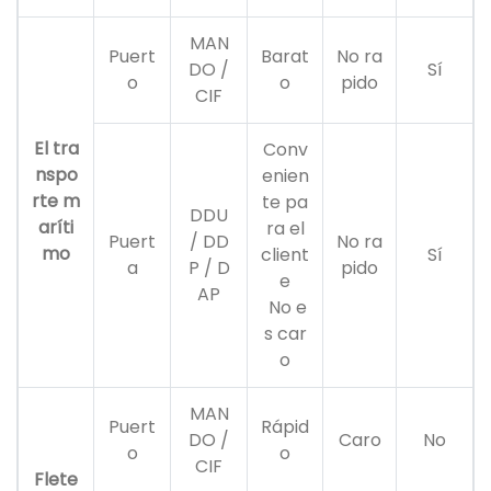
MAN
Puert
Barat
No ra
DO /
Sí
o
o
pido
CIF
El tra
Conv
nspo
enien
rte m
te pa
DDU
aríti
ra el
Puert
/ DD
No ra
mo
client
Sí
a
P / D
pido
e
AP
No e
s car
o
MAN
Puert
Rápid
DO /
Caro
No
o
o
CIF
Flete