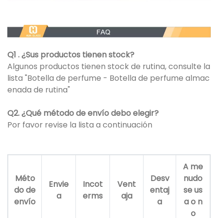
Q1 . ¿Sus productos tienen stock?
Algunos productos tienen stock de rutina, consulte la
lista "Botella de perfume - Botella de perfume almac
enada de rutina"
Q2. ¿Qué método de envío debo elegir?
Por favor revise la lista a continuación
A me
Méto
Desv
nudo
Envie
Incot
Vent
do de
entaj
se us
a
erms
aja
envío
a
a o n
o