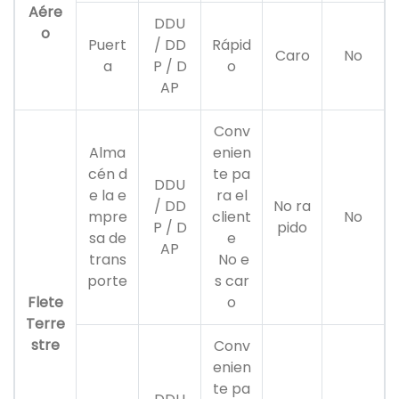
Aére
DDU
o
Puert
/ DD
Rápid
Caro
No
a
P / D
o
AP
Conv
Alma
enien
cén d
te pa
DDU
e la e
ra el
/ DD
No ra
mpre
client
No
P / D
pido
sa de
e
AP
trans
No e
porte
s car
Flete
o
Terre
stre
Conv
enien
te pa