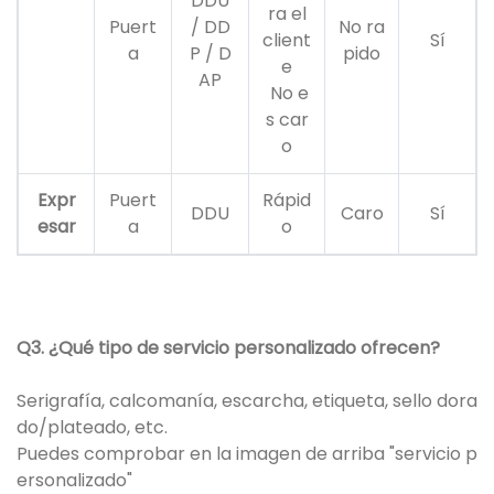
DDU
ra el
Puert
/ DD
No ra
client
Sí
a
P / D
pido
e
AP
No e
s car
o
Expr
Puert
Rápid
DDU
Caro
Sí
esar
a
o
Q3. ¿Qué tipo de servicio personalizado ofrecen?
Serigrafía, calcomanía, escarcha, etiqueta, sello dora
do/plateado, etc.
Puedes comprobar en la imagen de arriba "servicio p
ersonalizado"