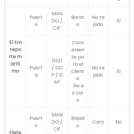
MAN
Puert
Barat
No ra
DO /
Sí
o
o
pido
CIF
El tra
Conv
nspo
enien
rte m
te pa
DDU
aríti
ra el
Puert
/ DD
No ra
mo
client
Sí
a
P / D
pido
e
AP
No e
s car
o
MAN
Puert
Rápid
DO /
Caro
No
o
o
CIF
Flete