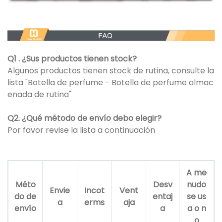
Q1 . ¿Sus productos tienen stock?
Algunos productos tienen stock de rutina, consulte la
lista "Botella de perfume - Botella de perfume almac
enada de rutina"
Q2. ¿Qué método de envío debo elegir?
Por favor revise la lista a continuación
A me
Méto
Desv
nudo
Envie
Incot
Vent
do de
entaj
se us
a
erms
aja
envío
a
a o n
o