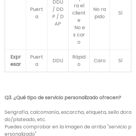
DDU
ra el
Puert
/ DD
No ra
client
Sí
a
P / D
pido
e
AP
No e
s car
o
Expr
Puert
Rápid
DDU
Caro
Sí
esar
a
o
Q3. ¿Qué tipo de servicio personalizado ofrecen?
Serigrafía, calcomanía, escarcha, etiqueta, sello dora
do/plateado, etc.
Puedes comprobar en la imagen de arriba "servicio p
ersonalizado"