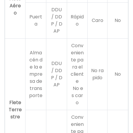
Aére
DDU
o
Puert
/ DD
Rápid
Caro
No
a
P / D
o
AP
Conv
Alma
enien
cén d
te pa
DDU
e la e
ra el
/ DD
No ra
mpre
client
No
P / D
pido
sa de
e
AP
trans
No e
porte
s car
Flete
o
Terre
stre
Conv
enien
te pa