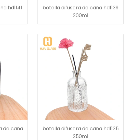
aña hd1141
botella difusora de caña hd1139
200ml
ra de caña
botella difusora de caña hd1135
250ml