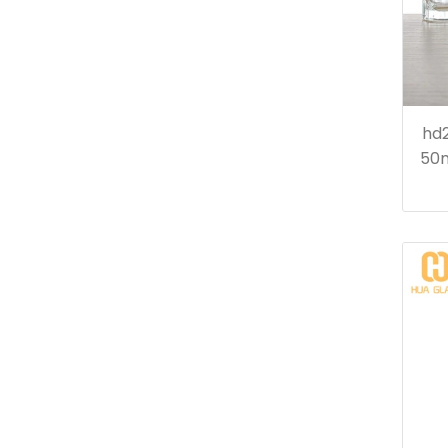
hd
50m