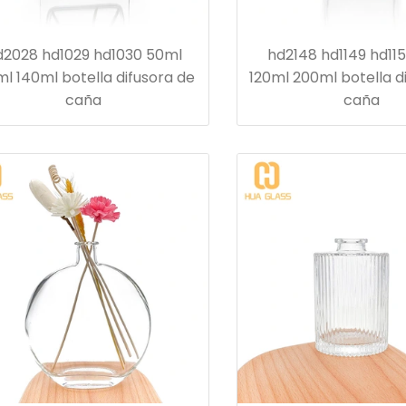
d2028 hd1029 hd1030 50ml
hd2148 hd1149 hd115
ml 140ml botella difusora de
120ml 200ml botella d
caña
caña