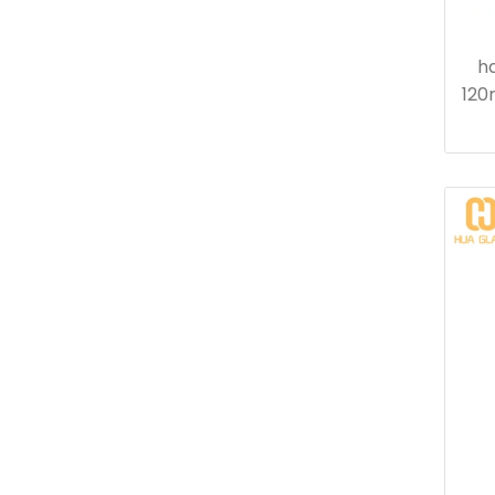
h
120