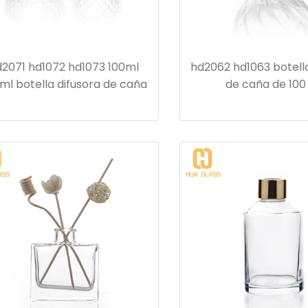
2071 hd1072 hd1073 100ml
hd2062 hd1063 botella
ml botella difusora de caña
de caña de 100