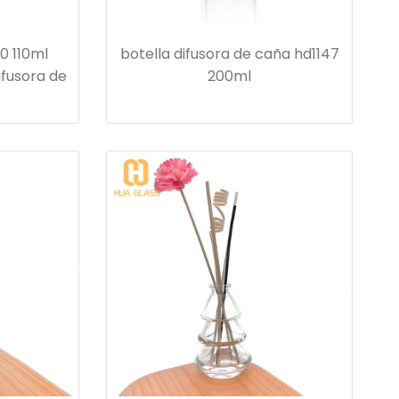
0 110ml
botella difusora de caña hd1147
ifusora de
200ml