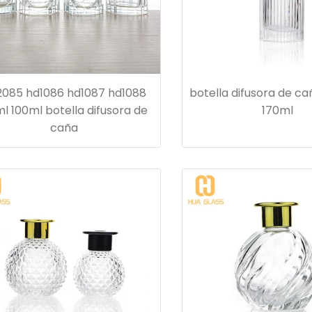
2085 hd1086 hd1087 hd1088
botella difusora de c
l 100ml botella difusora de
170ml
caña