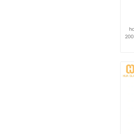
hd
200