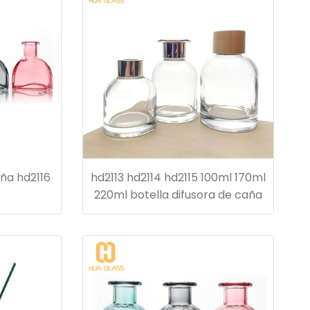
aña hd2116
hd2113 hd2114 hd2115 100ml 170ml
220ml botella difusora de caña