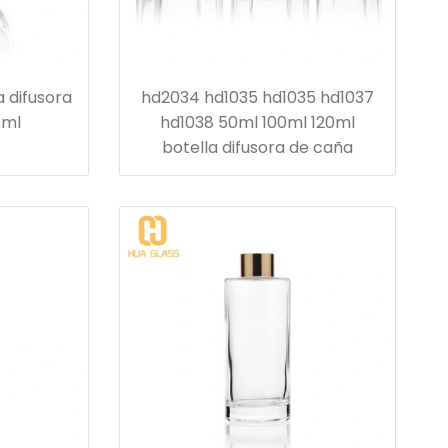
 difusora
hd2034 hd1035 hd1035 hd1037
 ml
hd1038 50ml 100ml 120ml
botella difusora de caña