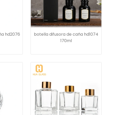
aña hd2076
botella difusora de caña hd1074
​​170ml