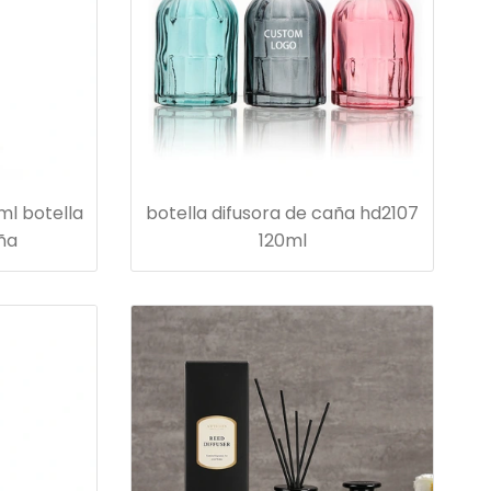
ml botella
botella difusora de caña hd2107
aña
120ml