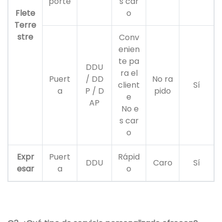
porte
s car
Flete
o
Terre
stre
Conv
enien
te pa
DDU
ra el
Puert
/ DD
No ra
client
Sí
a
P / D
pido
e
AP
No e
s car
o
Expr
Puert
Rápid
DDU
Caro
Sí
esar
a
o