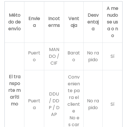
A me
Méto
Desv
nudo
Envie
Incot
Vent
do de
entaj
se us
a
erms
aja
envío
a
a o n
o
MAN
Puert
Barat
No ra
DO /
Sí
o
o
pido
CIF
El tra
Conv
nspo
enien
rte m
te pa
DDU
aríti
ra el
Puert
/ DD
No ra
mo
client
Sí
a
P / D
pido
e
AP
No e
s car