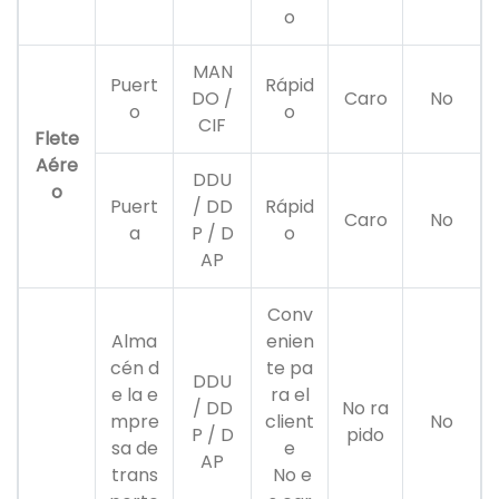
o
MAN
Puert
Rápid
DO /
Caro
No
o
o
CIF
Flete
Aére
DDU
o
Puert
/ DD
Rápid
Caro
No
a
P / D
o
AP
Conv
Alma
enien
cén d
te pa
DDU
e la e
ra el
/ DD
No ra
mpre
client
No
P / D
pido
sa de
e
AP
trans
No e