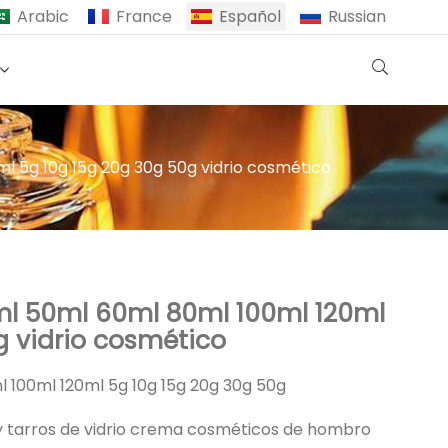
Arabic
France
Español
Russian
 5g 10g 15g 20g 30g 50g vidrio cosmético
l 50ml 60ml 80ml 100ml 120ml
g vidrio cosmético
 100ml 120ml 5g 10g 15g 20g 30g 50g
 y tarros de vidrio crema cosméticos de hombro