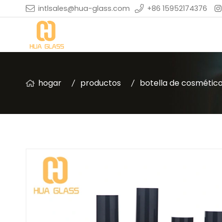
intlsales@hua-glass.com
+86 15952174376
hogar
productos
botella de cosmétic