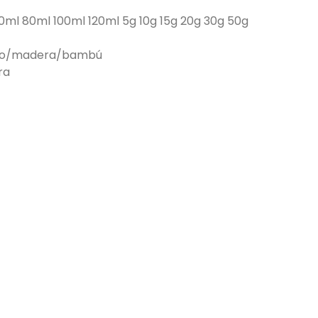
ml 80ml 100ml 120ml 5g 10g 15g 20g 30g 50g
inio/madera/bambú
ora