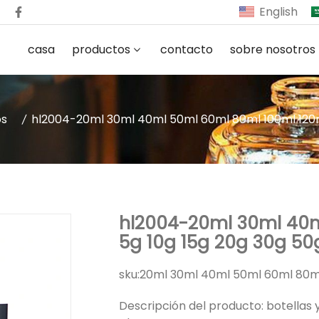
English
casa
productos
contacto
sobre nosotros
os
hl2004-20ml 30ml 40ml 50ml 60ml 80ml 100ml 120ml
hl2004-20ml 30ml 40m
5g 10g 15g 20g 30g 50
sku:
20ml 30ml 40ml 50ml 60ml 80ml
Descripción del producto: botellas