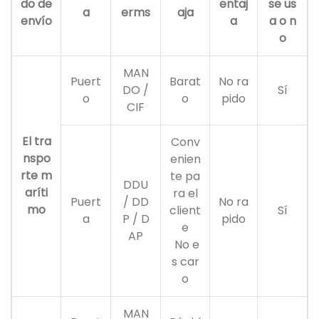
do de
entaj
se us
a
erms
aja
envío
a
a o n
o
MAN
Puert
Barat
No ra
DO /
Sí
o
o
pido
CIF
El tra
Conv
nspo
enien
rte m
te pa
DDU
aríti
ra el
Puert
/ DD
No ra
mo
client
Sí
a
P / D
pido
e
AP
No e
s car
o
MAN