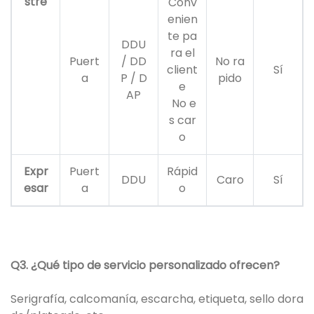
stre
Conv
enien
te pa
DDU
ra el
Puert
/ DD
No ra
client
Sí
a
P / D
pido
e
AP
No e
s car
o
Expr
Puert
Rápid
DDU
Caro
Sí
esar
a
o
Q3. ¿Qué tipo de servicio personalizado ofrecen?
Serigrafía, calcomanía, escarcha, etiqueta, sello dora