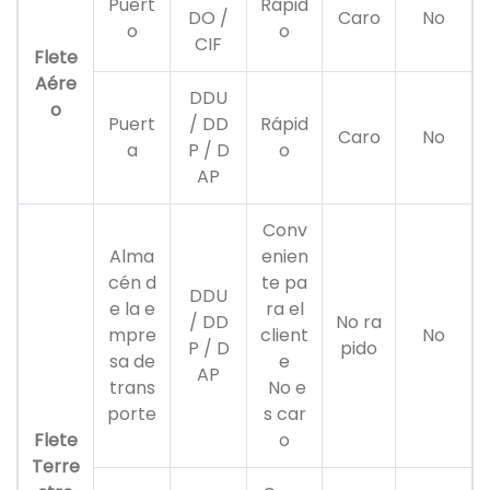
Puert
Rápid
DO /
Caro
No
o
o
CIF
Flete
Aére
DDU
o
Puert
/ DD
Rápid
Caro
No
a
P / D
o
AP
Conv
Alma
enien
cén d
te pa
DDU
e la e
ra el
/ DD
No ra
mpre
client
No
P / D
pido
sa de
e
AP
trans
No e
porte
s car
Flete
o
Terre