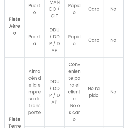
MAN
Puert
Rápid
DO /
Caro
No
o
o
CIF
Flete
Aére
DDU
o
Puert
/ DD
Rápid
Caro
No
a
P / D
o
AP
Conv
Alma
enien
cén d
te pa
DDU
e la e
ra el
/ DD
No ra
mpre
client
No
P / D
pido
sa de
e
AP
trans
No e
porte
s car
Flete
o
Terre