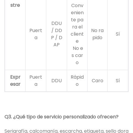
stre
Conv
enien
te pa
DDU
ra el
Puert
/ DD
No ra
client
Sí
a
P / D
pido
e
AP
No e
s car
o
Expr
Puert
Rápid
DDU
Caro
Sí
esar
a
o
Q3. ¿Qué tipo de servicio personalizado ofrecen?
Serigrafía, calcomanía, escarcha, etiqueta, sello dora