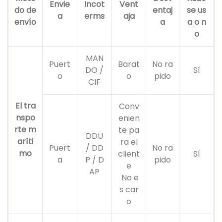
Envie
Incot
Vent
do de
entaj
se us
a
erms
aja
envío
a
a o n
o
MAN
Puert
Barat
No ra
DO /
Sí
o
o
pido
CIF
El tra
Conv
nspo
enien
rte m
te pa
DDU
aríti
ra el
Puert
/ DD
No ra
mo
client
Sí
a
P / D
pido
e
AP
No e
s car
o