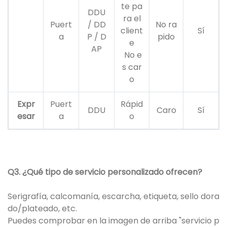
te pa
DDU
ra el
Puert
/ DD
No ra
client
Sí
a
P / D
pido
e
AP
No e
s car
o
Expr
Puert
Rápid
DDU
Caro
Sí
esar
a
o
Q3. ¿Qué tipo de servicio personalizado ofrecen?
Serigrafía, calcomanía, escarcha, etiqueta, sello dora
do/plateado, etc.
Puedes comprobar en la imagen de arriba "servicio p