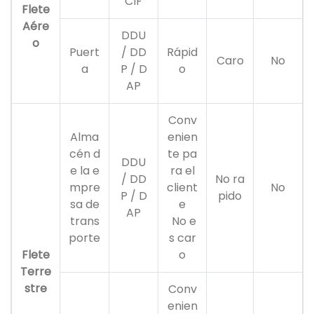
CIF
Flete
Aére
DDU
o
Puert
/ DD
Rápid
Caro
No
a
P / D
o
AP
Conv
Alma
enien
cén d
te pa
DDU
e la e
ra el
/ DD
No ra
mpre
client
No
P / D
pido
sa de
e
AP
trans
No e
porte
s car
Flete
o
Terre
stre
Conv
enien