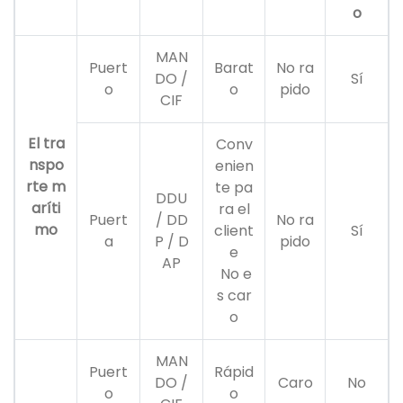
o
MAN
Puert
Barat
No ra
DO /
Sí
o
o
pido
CIF
El tra
Conv
nspo
enien
rte m
te pa
DDU
aríti
ra el
Puert
/ DD
No ra
mo
client
Sí
a
P / D
pido
e
AP
No e
s car
o
MAN
Puert
Rápid
DO /
Caro
No
o
o