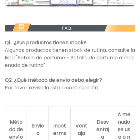
Q1 . ¿Sus productos tienen stock?
Algunos productos tienen stock de rutina, consulte la
lista "Botella de perfume - Botella de perfume almac
enada de rutina"
Q2. ¿Qué método de envío debo elegir?
Por favor revise la lista a continuación
A me
Méto
Desv
nudo
Envie
Incot
Vent
do de
entaj
se us
a
erms
aja
envío
a
a o n