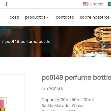
English
casa
productos
contacto
sobre nosotros
pc0148 perfume bottle
pc0148 perfume bottl
sku:
PC0148
Capacity: 30ml 50ml 100ml
Bottle Material: Glass