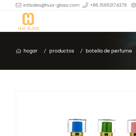
intlsales@hua-glass.com
+86 15952174376
hogar
productos
botella de perfume