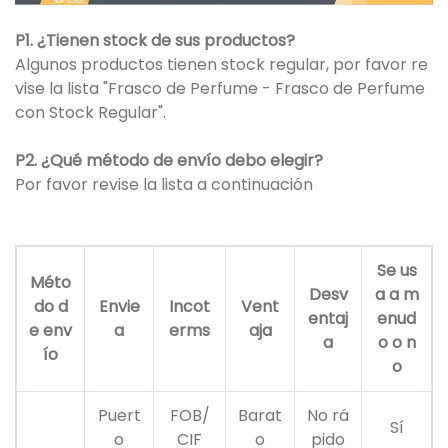
P1. ¿Tienen stock de sus productos?
Algunos productos tienen stock regular, por favor re
vise la lista "Frasco de Perfume - Frasco de Perfume
con Stock Regular".
P2. ¿Qué método de envío debo elegir?
Por favor revise la lista a continuación
Se us
Méto
Desv
a a m
do d
Envie
Incot
Vent
entaj
enud
e env
a
erms
aja
a
o o n
ío
o
Puert
FOB/
Barat
No rá
Sí
o
CIF
o
pido