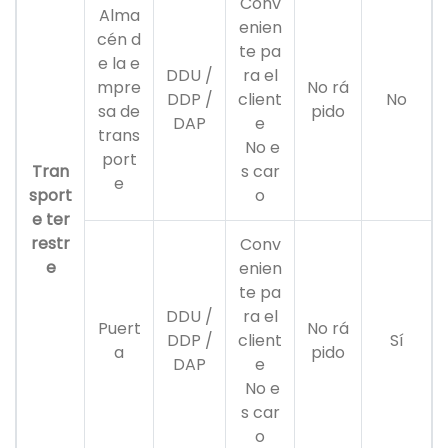
Conv
Alma
enien
cén d
te pa
e la e
DDU /
ra el
mpre
No rá
DDP /
client
No
sa de
pido
DAP
e
trans
No e
port
Tran
s car
e
sport
o
e ter
restr
Conv
e
enien
te pa
DDU /
ra el
Puert
No rá
DDP /
client
Sí
a
pido
DAP
e
No e
s car
o