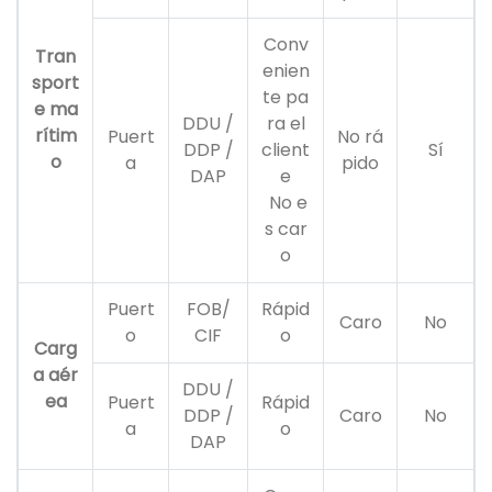
Conv
Tran
enien
sport
te pa
e ma
DDU /
ra el
rítim
Puert
No rá
DDP /
client
Sí
o
a
pido
DAP
e
No e
s car
o
Puert
FOB/
Rápid
Caro
No
o
CIF
o
Carg
a aér
DDU /
ea
Puert
Rápid
DDP /
Caro
No
a
o
DAP