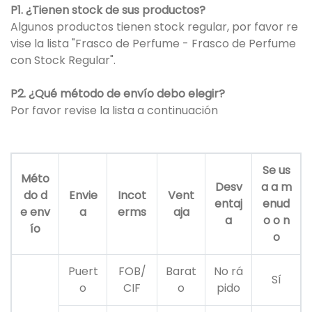
P1. ¿Tienen stock de sus productos?
Algunos productos tienen stock regular, por favor re
vise la lista "Frasco de Perfume - Frasco de Perfume
con Stock Regular".
P2. ¿Qué método de envío debo elegir?
Por favor revise la lista a continuación
Se us
Méto
Desv
a a m
do d
Envie
Incot
Vent
entaj
enud
e env
a
erms
aja
a
o o n
ío
o
Puert
FOB/
Barat
No rá
Sí
o
CIF
o
pido