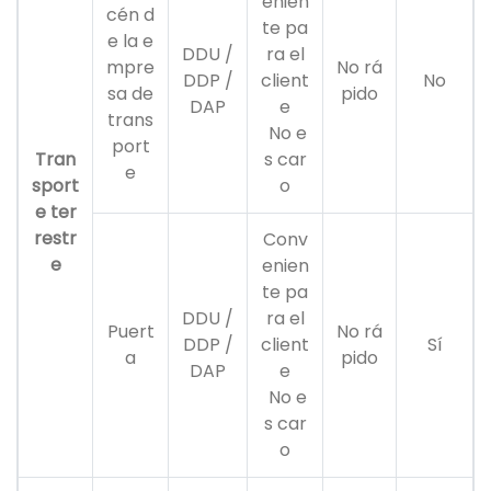
enien
cén d
te pa
e la e
DDU /
ra el
mpre
No rá
DDP /
client
No
sa de
pido
DAP
e
trans
No e
port
Tran
s car
e
sport
o
e ter
restr
Conv
e
enien
te pa
DDU /
ra el
Puert
No rá
DDP /
client
Sí
a
pido
DAP
e
No e
s car
o