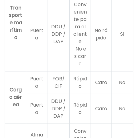
Conv
Tran
enien
sport
te pa
e ma
DDU /
ra el
rítim
Puert
No rá
DDP /
client
Sí
o
a
pido
DAP
e
No e
s car
o
Puert
FOB/
Rápid
Caro
No
o
CIF
o
Carg
a aér
DDU /
ea
Puert
Rápid
DDP /
Caro
No
a
o
DAP
Conv
Alma