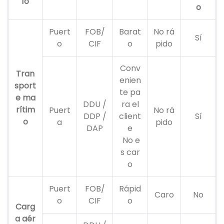
ío
o
Puert
FOB/
Barat
No rá
Sí
o
CIF
o
pido
Conv
Tran
enien
sport
te pa
e ma
DDU /
ra el
rítim
Puert
No rá
DDP /
client
Sí
o
a
pido
DAP
e
No e
s car
o
Puert
FOB/
Rápid
Caro
No
o
CIF
o
Carg
a aér