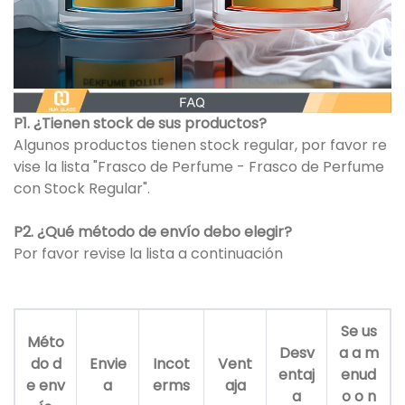
P1. ¿Tienen stock de sus productos?
Algunos productos tienen stock regular, por favor re
vise la lista "Frasco de Perfume - Frasco de Perfume
con Stock Regular".
P2. ¿Qué método de envío debo elegir?
Por favor revise la lista a continuación
Se us
Méto
Desv
a a m
do d
Envie
Incot
Vent
entaj
enud
e env
a
erms
aja
a
o o n