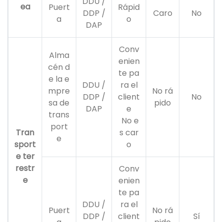
DDU /
ea
Puert
Rápid
DDP /
Caro
No
a
o
DAP
Conv
Alma
enien
cén d
te pa
e la e
DDU /
ra el
mpre
No rá
DDP /
client
No
sa de
pido
DAP
e
trans
No e
port
Tran
s car
e
sport
o
e ter
restr
Conv
e
enien
te pa
DDU /
ra el
Puert
No rá
DDP /
client
Sí