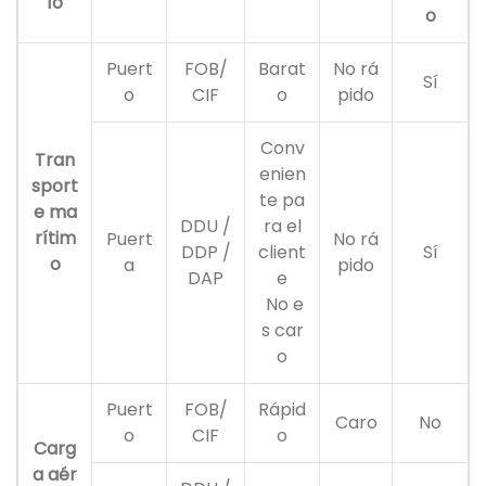
ío
o
Puert
FOB/
Barat
No rá
Sí
o
CIF
o
pido
Conv
Tran
enien
sport
te pa
e ma
DDU /
ra el
rítim
Puert
No rá
DDP /
client
Sí
o
a
pido
DAP
e
No e
s car
o
Puert
FOB/
Rápid
Caro
No
o
CIF
o
Carg
a aér