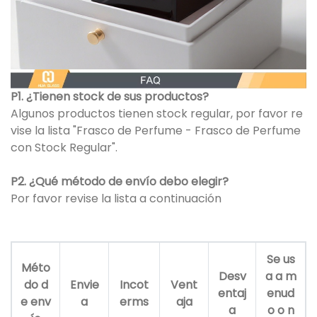
P1. ¿Tienen stock de sus productos?
Algunos productos tienen stock regular, por favor re
vise la lista "Frasco de Perfume - Frasco de Perfume
con Stock Regular".
P2. ¿Qué método de envío debo elegir?
Por favor revise la lista a continuación
Se us
Méto
Desv
a a m
do d
Envie
Incot
Vent
entaj
enud
e env
a
erms
aja
a
o o n