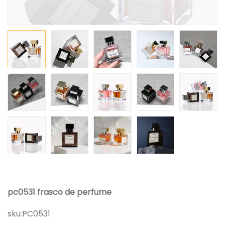
pc0531 frasco de perfume
sku:
PC0531