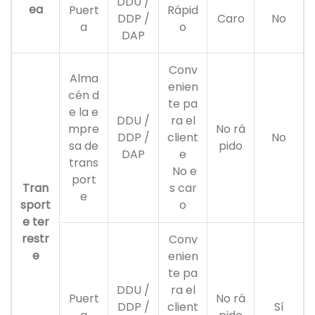
DDU /
ea
Puert
Rápid
DDP /
Caro
No
a
o
DAP
Conv
Alma
enien
cén d
te pa
e la e
DDU /
ra el
mpre
No rá
DDP /
client
No
sa de
pido
DAP
e
trans
No e
port
Tran
s car
e
sport
o
e ter
restr
Conv
e
enien
te pa
DDU /
ra el
Puert
No rá
DDP /
client
Sí