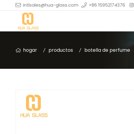
intlsales@hua-glass.com
+86 15952174376
hogar
productos
botella de perfume