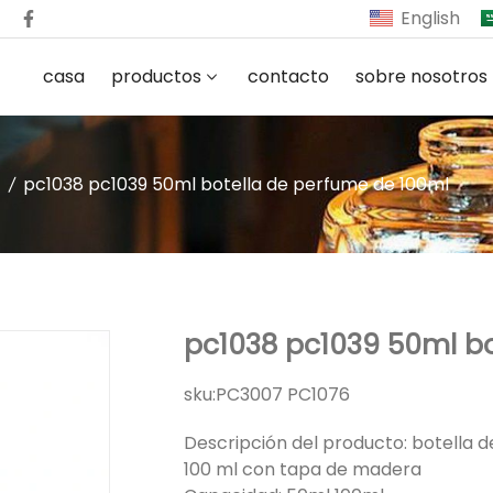
English
casa
productos
contacto
sobre nosotros
pc1038 pc1039 50ml botella de perfume de 100ml
pc1038 pc1039 50ml bo
sku:
PC3007 PC1076
Descripción del producto: botella 
100 ml con tapa de madera