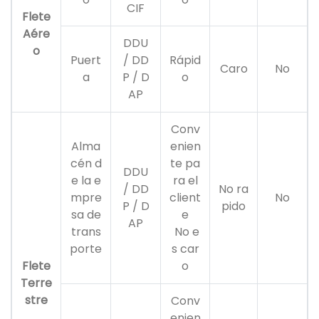
CIF
Flete
Aére
DDU
o
Puert
/ DD
Rápid
Caro
No
a
P / D
o
AP
Conv
Alma
enien
cén d
te pa
DDU
e la e
ra el
/ DD
No ra
mpre
client
No
P / D
pido
sa de
e
AP
trans
No e
porte
s car
Flete
o
Terre
stre
Conv
enien