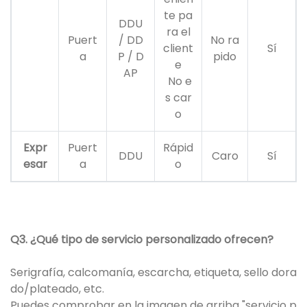
te pa
DDU
ra el
Puert
/ DD
No ra
client
Sí
a
P / D
pido
e
AP
No e
s car
o
Expr
Puert
Rápid
DDU
Caro
Sí
esar
a
o
Q3. ¿Qué tipo de servicio personalizado ofrecen?
Serigrafía, calcomanía, escarcha, etiqueta, sello dora
do/plateado, etc.
Puedes comprobar en la imagen de arriba "servicio p