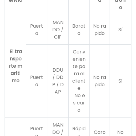
envío
a
a o n
o
MAN
Puert
Barat
No ra
DO /
Sí
o
o
pido
CIF
El tra
Conv
nspo
enien
rte m
te pa
DDU
aríti
ra el
Puert
/ DD
No ra
mo
client
Sí
a
P / D
pido
e
AP
No e
s car
o
MAN
Puert
Rápid
DO /
Caro
No
o
o