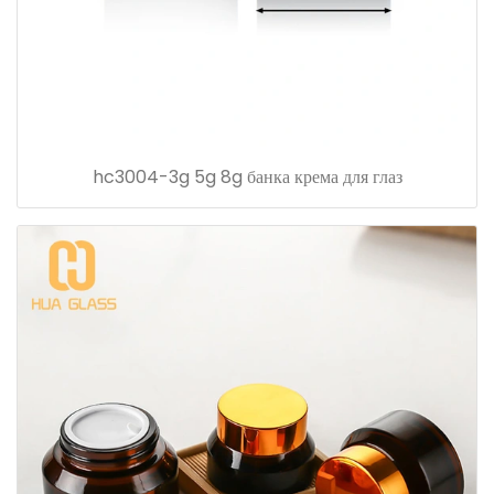
hc3004-3g 5g 8g банка крема для глаз