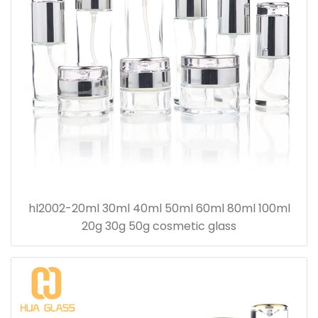
hl2002-20ml 30ml 40ml 50ml 60ml 80ml 100ml
20g 30g 50g cosmetic glass