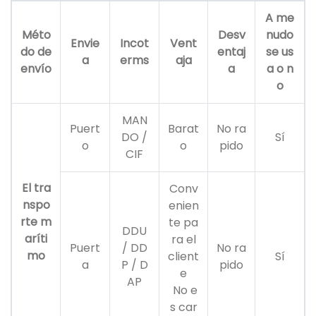
A me
Méto
Desv
nudo
Envie
Incot
Vent
do de
entaj
se us
a
erms
aja
envío
a
a o n
o
MAN
Puert
Barat
No ra
DO /
Sí
o
o
pido
CIF
El tra
Conv
nspo
enien
rte m
te pa
DDU
aríti
ra el
Puert
/ DD
No ra
mo
client
Sí
a
P / D
pido
e
AP
No e
s car