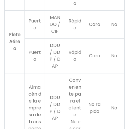
o
MAN
Puert
Rápid
DO /
Caro
No
o
o
CIF
Flete
Aére
DDU
o
Puert
/ DD
Rápid
Caro
No
a
P / D
o
AP
Conv
Alma
enien
cén d
te pa
DDU
e la e
ra el
/ DD
No ra
mpre
client
No
P / D
pido
sa de
e
AP
trans
No e
porte
s car