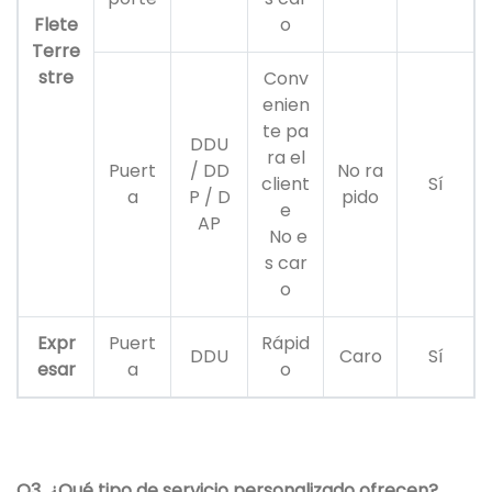
Flete
o
Terre
stre
Conv
enien
te pa
DDU
ra el
Puert
/ DD
No ra
client
Sí
a
P / D
pido
e
AP
No e
s car
o
Expr
Puert
Rápid
DDU
Caro
Sí
esar
a
o
Q3. ¿Qué tipo de servicio personalizado ofrecen?