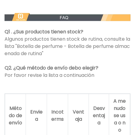
Q1 . ¿Sus productos tienen stock?
Algunos productos tienen stock de rutina, consulte la
lista "Botella de perfume - Botella de perfume almac
enada de rutina"
Q2. ¿Qué método de envío debo elegir?
Por favor revise la lista a continuación
A me
Méto
Desv
nudo
Envie
Incot
Vent
do de
entaj
se us
a
erms
aja
envío
a
a o n
o