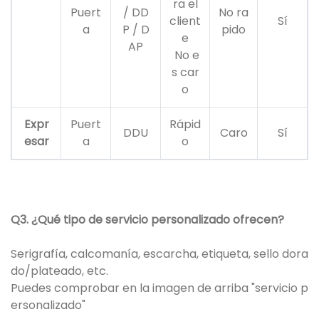
ra el
Puert
/ DD
No ra
client
Sí
a
P / D
pido
e
AP
No e
s car
o
Expr
Puert
Rápid
DDU
Caro
Sí
esar
a
o
Q3. ¿Qué tipo de servicio personalizado ofrecen?
Serigrafía, calcomanía, escarcha, etiqueta, sello dora
do/plateado, etc.
Puedes comprobar en la imagen de arriba "servicio p
ersonalizado"