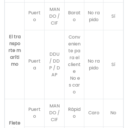
MAN
Puert
Barat
No ra
DO /
Sí
o
o
pido
CIF
El tra
Conv
nspo
enien
rte m
te pa
DDU
aríti
ra el
Puert
/ DD
No ra
mo
client
Sí
a
P / D
pido
e
AP
No e
s car
o
MAN
Puert
Rápid
DO /
Caro
No
o
o
CIF
Flete