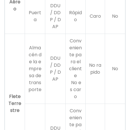
Aére
DDU
o
Puert
/ DD
Rápid
Caro
No
a
P / D
o
AP
Conv
Alma
enien
cén d
te pa
DDU
e la e
ra el
/ DD
No ra
mpre
client
No
P / D
pido
sa de
e
AP
trans
No e
porte
s car
Flete
o
Terre
stre
Conv
enien
te pa
DDU