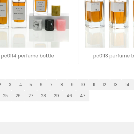
pc0114 perfume bottle
pc0113 perfume b
2
3
4
5
6
7
8
9
10
11
12
13
14
25
26
27
28
29
46
47