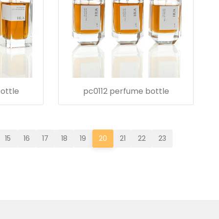
ottle
pc0112 perfume bottle
15
16
17
18
19
20
21
22
23