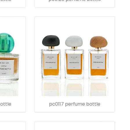
ottle
pc0117 perfume bottle