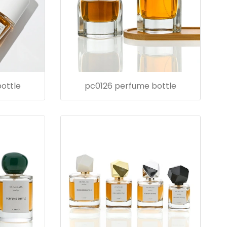
ottle
pc0126 perfume bottle