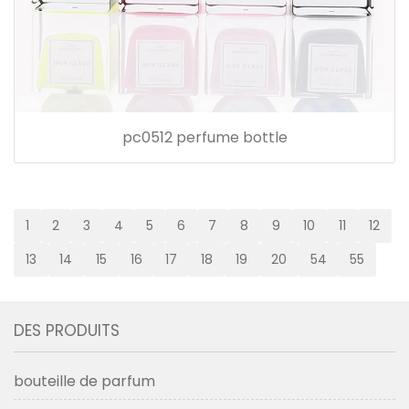
pc0512 perfume bottle
1
2
3
4
5
6
7
8
9
10
11
12
13
14
15
16
17
18
19
20
54
55
DES PRODUITS
bouteille de parfum