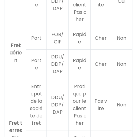
DDP/
Oui
e
client
ite
DAP
Pas c
her
FOB/
Rapid
Port
Cher
Non
CIF
e
Fret
aérie
DDU/
n
Port
Rapid
DDP/
Cher
Non
e
e
DAP
Entr
Prati
epôt
que p
DDU/
de la
our le
Pas v
DDP/
Non
socié
client
ite
DAP
té de
Pas c
Fret t
fret
her
erres