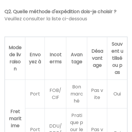
Q2. Quelle méthode d'expédition dois-je choisir ?
Veuillez consulter la liste ci-dessous
Souv
Mode
Désa
ent u
de liv
Envo
Incot
Avan
vant
tilisé
raiso
yez à
erms
tage
age
ou p
n
as
Bon
FOB/
Pas v
Port
marc
Oui
CIF
ite
hé
Fret
Prati
marit
que p
ime
DDU/
Port
our le
Pas v