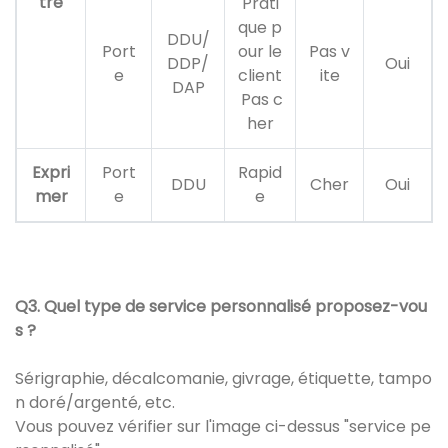
tre
Prati
que p
DDU/
Port
our le
Pas v
DDP/
Oui
e
client
ite
DAP
Pas c
her
Expri
Port
Rapid
DDU
Cher
Oui
mer
e
e
Q3. Quel type de service personnalisé proposez-vou
s ?
Sérigraphie, décalcomanie, givrage, étiquette, tampo
n doré/argenté, etc.
Vous pouvez vérifier sur l'image ci-dessus "service pe