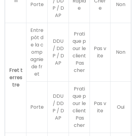
n
/ DD
Rapid
Cher
Porte
Non
P / D
e
e
AP
Entre
Prati
pôt d
DDU
que p
e la c
/ DD
our le
Pas v
omp
Non
P / D
client
ite
agnie
AP
Pas
de fr
Fret t
cher
et
erres
tre
Prati
DDU
que p
/ DD
our le
Pas v
Porte
Oui
P / D
client
ite
AP
Pas
cher