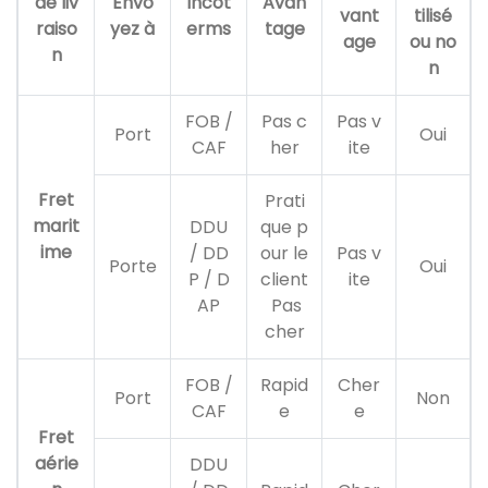
de liv
Envo
Incot
Avan
vant
tilisé
raiso
yez à
erms
tage
age
ou no
n
n
FOB /
Pas c
Pas v
Port
Oui
CAF
her
ite
Fret
Prati
marit
DDU
que p
ime
/ DD
our le
Pas v
Porte
Oui
P / D
client
ite
AP
Pas
cher
FOB /
Rapid
Cher
Port
Non
CAF
e
e
Fret
aérie
DDU