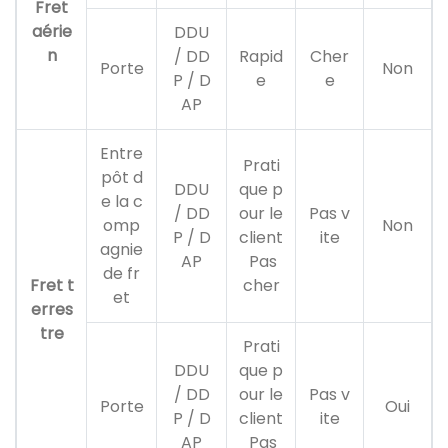
Fret
aérie
DDU
n
/ DD
Rapid
Cher
Porte
Non
P / D
e
e
AP
Entre
Prati
pôt d
DDU
que p
e la c
/ DD
our le
Pas v
omp
Non
P / D
client
ite
agnie
AP
Pas
de fr
Fret t
cher
et
erres
tre
Prati
DDU
que p
/ DD
our le
Pas v
Porte
Oui
P / D
client
ite
AP
Pas