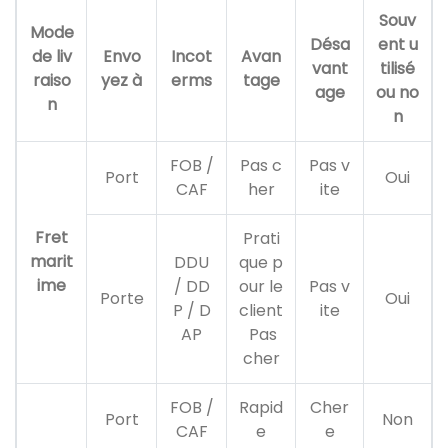
Souv
Mode
Désa
ent u
de liv
Envo
Incot
Avan
vant
tilisé
raiso
yez à
erms
tage
age
ou no
n
n
FOB /
Pas c
Pas v
Port
Oui
CAF
her
ite
Fret
Prati
marit
DDU
que p
ime
/ DD
our le
Pas v
Porte
Oui
P / D
client
ite
AP
Pas
cher
FOB /
Rapid
Cher
Port
Non
CAF
e
e