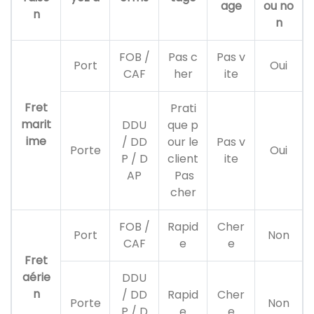
age
ou no
n
n
FOB /
Pas c
Pas v
Port
Oui
CAF
her
ite
Fret
Prati
marit
DDU
que p
ime
/ DD
our le
Pas v
Porte
Oui
P / D
client
ite
AP
Pas
cher
FOB /
Rapid
Cher
Port
Non
CAF
e
e
Fret
aérie
DDU
n
/ DD
Rapid
Cher
Porte
Non
P / D
e
e