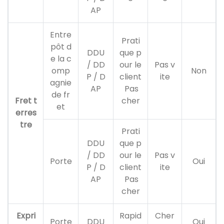
AP
Entre
Prati
pôt d
DDU
que p
e la c
/ DD
our le
Pas v
omp
Non
P / D
client
ite
agnie
AP
Pas
de fr
Fret t
cher
et
erres
tre
Prati
DDU
que p
/ DD
our le
Pas v
Porte
Oui
P / D
client
ite
AP
Pas
cher
Expri
Rapid
Cher
Porte
DDU
Oui