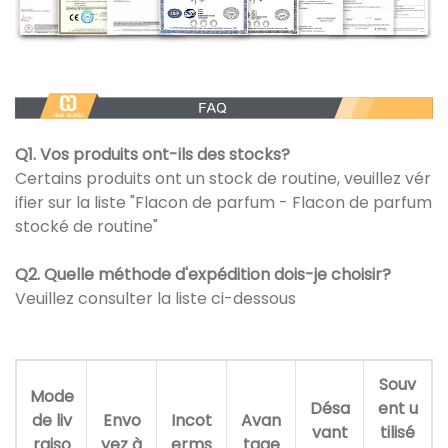
Q1. Vos produits ont-ils des stocks?
Certains produits ont un stock de routine, veuillez vér
ifier sur la liste "Flacon de parfum - Flacon de parfum
stocké de routine"
Q2. Quelle méthode d'expédition dois-je choisir?
Veuillez consulter la liste ci-dessous
Souv
Mode
Désa
ent u
de liv
Envo
Incot
Avan
vant
tilisé
raiso
yez à
erms
tage