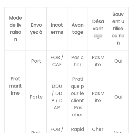
Souv
Mode
Désa
ent u
de liv
Envo
Incot
Avan
vant
tilisé
raiso
yez à
erms
tage
age
ou no
n
n
FOB /
Pas c
Pas v
Port
Oui
CAF
her
ite
Fret
Prati
marit
DDU
que p
ime
/ DD
our le
Pas v
Porte
Oui
P / D
client
ite
AP
Pas
cher
FOB /
Rapid
Cher
Port
Non