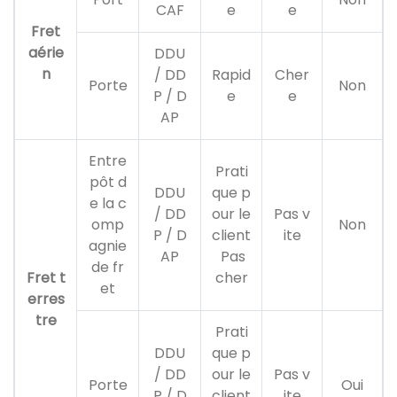
CAF
e
e
Fret
aérie
DDU
n
/ DD
Rapid
Cher
Porte
Non
P / D
e
e
AP
Entre
Prati
pôt d
DDU
que p
e la c
/ DD
our le
Pas v
omp
Non
P / D
client
ite
agnie
AP
Pas
de fr
Fret t
cher
et
erres
tre
Prati
DDU
que p
/ DD
our le
Pas v
Porte
Oui
P / D
client
ite