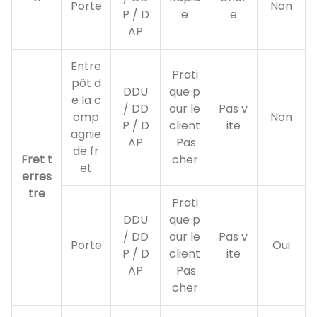
Porte
Non
P / D
e
e
AP
Entre
Prati
pôt d
DDU
que p
e la c
/ DD
our le
Pas v
omp
Non
P / D
client
ite
agnie
AP
Pas
de fr
Fret t
cher
et
erres
tre
Prati
DDU
que p
/ DD
our le
Pas v
Porte
Oui
P / D
client
ite
AP
Pas
cher