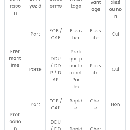
vant
tilisé
raiso
yez à
erms
tage
age
ou no
n
n
FOB /
Pas c
Pas v
Port
Oui
CAF
her
ite
Fret
Prati
marit
DDU
que p
ime
/ DD
our le
Pas v
Porte
Oui
P / D
client
ite
AP
Pas
cher
FOB /
Rapid
Cher
Port
Non
CAF
e
e
Fret
aérie
DDU
n
/ DD
Rapid
Cher