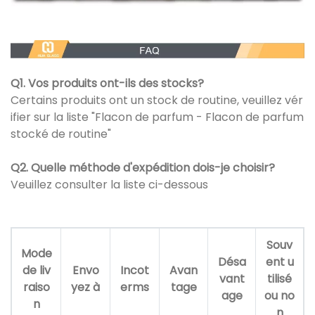
Q1. Vos produits ont-ils des stocks?
Certains produits ont un stock de routine, veuillez vér
ifier sur la liste "Flacon de parfum - Flacon de parfum
stocké de routine"
Q2. Quelle méthode d'expédition dois-je choisir?
Veuillez consulter la liste ci-dessous
Souv
Mode
Désa
ent u
de liv
Envo
Incot
Avan
vant
tilisé
raiso
yez à
erms
tage
age
ou no
n
n