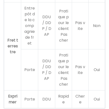
Entre
Prati
pôt d
DDU
que p
e la c
/ DD
our le
Pas v
omp
Non
P / D
client
ite
agnie
AP
Pas
de fr
Fret t
cher
et
erres
tre
Prati
DDU
que p
/ DD
our le
Pas v
Porte
Oui
P / D
client
ite
AP
Pas
cher
Expri
Rapid
Cher
Porte
DDU
Oui
mer
e
e